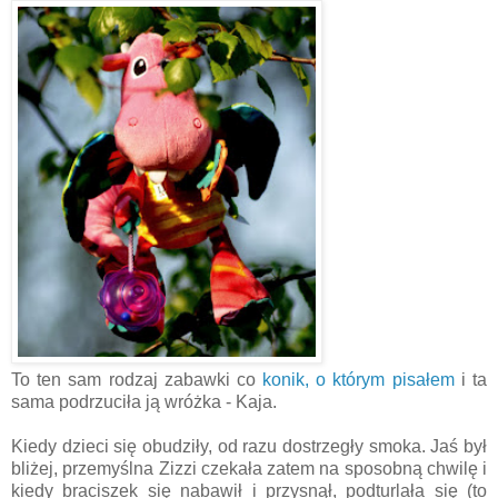
To ten sam rodzaj zabawki co
konik, o którym pisałem
i ta
sama podrzuciła ją wróżka - Kaja.
Kiedy dzieci się obudziły, od razu dostrzegły smoka. Jaś był
bliżej, przemyślna Zizzi czekała zatem na sposobną chwilę i
kiedy braciszek się nabawił i przysnął, podturlała się (to