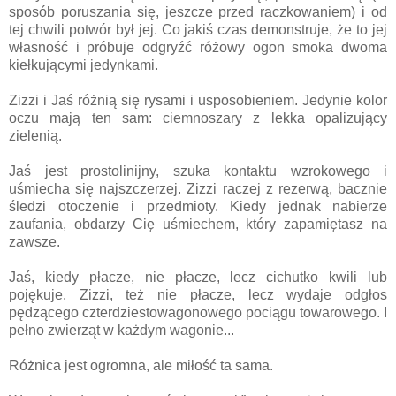
sposób poruszania się, jeszcze przed raczkowaniem) i od
tej chwili potwór był jej. Co jakiś czas demonstruje, że to jej
własność i próbuje odgryźć różowy ogon smoka dwoma
kiełkującymi jedynkami.
Zizzi i Jaś różnią się rysami i usposobieniem. Jedynie kolor
oczu mają ten sam: ciemnoszary z lekka opalizujący
zielenią.
Jaś jest prostolinijny, szuka kontaktu wzrokowego i
uśmiecha się najszczerzej. Zizzi raczej z rezerwą, bacznie
śledzi otoczenie i przedmioty. Kiedy jednak nabierze
zaufania, obdarzy Cię uśmiechem, który zapamiętasz na
zawsze.
Jaś, kiedy płacze, nie płacze, lecz cichutko kwili lub
pojękuje. Zizzi, też nie płacze, lecz wydaje odgłos
pędzącego czterdziestowagonowego pociągu towarowego. I
pełno zwierząt w każdym wagonie...
Różnica jest ogromna, ale miłość ta sama.