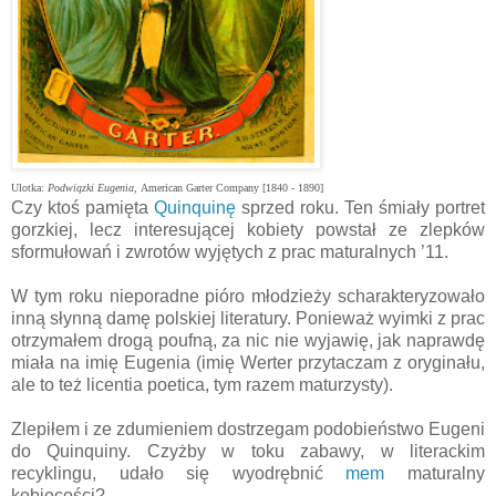
Ulotka:
Podwiązki Eugenia
,
American Garter Company [1840 - 1890]
Czy ktoś pamięta
Quinquinę
sprzed roku. Ten śmiały portret
gorzkiej, lecz interesującej kobiety powstał ze zlepków
sformułowań i zwrotów wyjętych z prac maturalnych ’11.
W tym roku nieporadne pióro młodzieży scharakteryzowało
inną słynną damę polskiej literatury. Ponieważ wyimki z prac
otrzymałem drogą poufną, za nic nie wyjawię, jak naprawdę
miała na imię Eugenia (imię Werter przytaczam z oryginału,
ale to też licentia poetica, tym razem maturzysty).
Zlepiłem i ze zdumieniem dostrzegam podobieństwo Eugeni
do Quinquiny. Czyżby w toku zabawy, w literackim
recyklingu, udało się wyodrębnić
mem
maturalny
kobiecości?