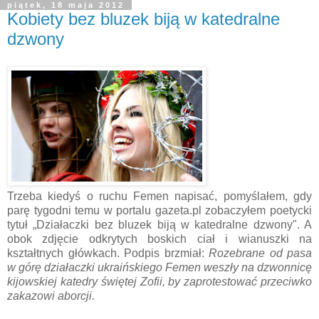
piątek, 18 maja 2012
Kobiety bez bluzek biją w katedralne
dzwony
Trzeba kiedyś o ruchu Femen napisać, pomyślałem, gdy
parę tygodni temu w portalu gazeta.pl zobaczyłem poetycki
tytuł „Działaczki bez bluzek biją w katedralne dzwony". A
obok zdjęcie odkrytych boskich ciał i wianuszki na
kształtnych główkach. Podpis brzmiał:
Rozebrane od pasa
w górę działaczki ukraińskiego Femen weszły na dzwonnicę
kijowskiej katedry świętej Zofii, by zaprotestować przeciwko
zakazowi aborcji.