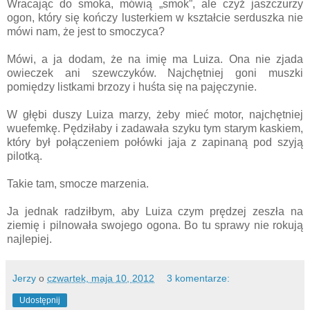
Wracając do smoka, mówią „smok”, ale czyż jaszczurzy
ogon, który się kończy lusterkiem w kształcie serduszka nie
mówi nam, że jest to smoczyca?
Mówi, a ja dodam, że na imię ma Luiza. Ona nie zjada
owieczek ani szewczyków. Najchętniej goni muszki
pomiędzy listkami brzozy i huśta się na pajęczynie.
W głębi duszy Luiza marzy, żeby mieć motor, najchętniej
wuefemkę. Pędziłaby i zadawała szyku tym starym kaskiem,
który był połączeniem połówki jaja z zapinaną pod szyją
pilotką.
Takie tam, smocze marzenia.
Ja jednak radziłbym, aby Luiza czym prędzej zeszła na
ziemię i pilnowała swojego ogona. Bo tu sprawy nie rokują
najlepiej.
Jerzy
o
czwartek, maja 10, 2012
3 komentarze:
Udostępnij