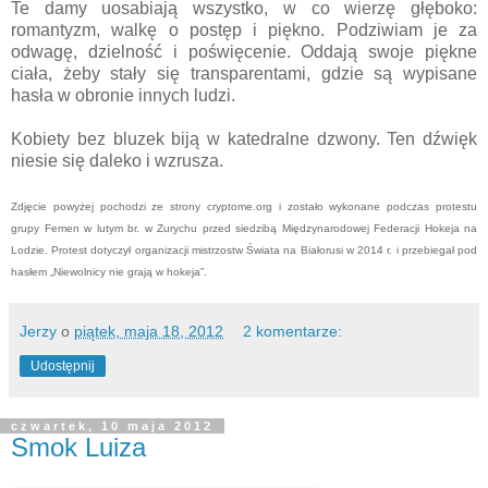
Te damy uosabiają wszystko, w co wierzę głęboko:
romantyzm, walkę o postęp i piękno. Podziwiam je za
odwagę, dzielność i poświęcenie. Oddają swoje piękne
ciała, żeby stały się transparentami, gdzie są wypisane
hasła w obronie innych ludzi.
Kobiety bez bluzek biją w katedralne dzwony. Ten dźwięk
niesie się daleko i wzrusza.
Zdjęcie powyżej pochodzi ze strony cryptome.org i zostało wykonane podczas protestu
grupy Femen w lutym br. w Zurychu przed siedzibą Międzynarodowej Federacji Hokeja na
Lodzie. Protest dotyczył organizacji mistrzostw Świata na Białorusi w 2014 r. i przebiegał pod
hasłem „Niewolnicy nie grają w hokeja”.
Jerzy
o
piątek, maja 18, 2012
2 komentarze:
Udostępnij
czwartek, 10 maja 2012
Smok Luiza