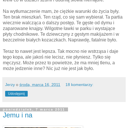
Na wytłumaczenie mam, że ciężkie warunki do życia były.
Ten brak mieszkań. Ten rząd, co się sam wybierał. Ta partia
wiecznie walcząca o dalszy postęp. Te gęste od dymu i
zaparowane knajpy. Wilgotne ławki w parku i wystające
płyty chodnikowe. Te dziewczyny z gęstym makijażem i w
bezczelnie białych kozaczkach. Naprawdę, fatalnie było.
Teraz to nawet jest lepsza. Tak mocno nie wstrząsa i daje
tego kopa, ale jakoś nie lecisz, nie płyniesz. Tylko się
męczysz. Może przez to powietrze, że ma mniej tlenu, a
może jedzenie inne? Nic już nie jest jak było.
Jerzy
o
środa, marca 16, 2011
18 komentarzy:
Udostępnij
poniedziałek, 7 marca 2011
Jemu i na