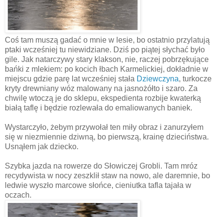
Coś tam muszą gadać o mnie w lesie, bo ostatnio przylatują
ptaki wcześniej tu niewidziane. Dziś po piątej słychać było
gile. Jak natarczywy stary klakson, nie, raczej pobrzękujące
bańki z mlekiem: po kocich łbach Karmelickiej, dokładnie w
miejscu gdzie parę lat wcześniej stała
Dziewczyna
, turkocze
kryty drewniany wóz malowany na jasnożółto i szaro. Za
chwilę wtoczą je do sklepu, ekspedienta rozbije kwaterką
białą taflę i będzie rozlewała do emaliowanych baniek.
Wystarczyło, żebym przywołał ten miły obraz i zanurzyłem
się w niezmiennie dziwną, bo pierwszą, krainę dzieciństwa.
Usnąłem jak dziecko.
Szybka jazda na rowerze do Słowiczej Grobli. Tam mróz
recydywista w nocy zeszklił staw na nowo, ale daremnie, bo
ledwie wyszło marcowe słońce, cieniutka tafla tajała w
oczach.