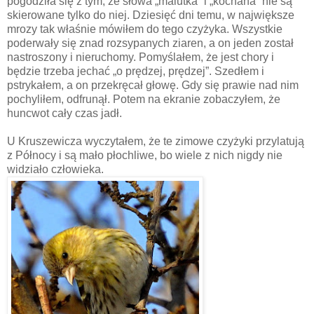
pogodziła się z tym, że słowa „malutka” i „kochana” nie są
skierowane tylko do niej. Dziesięć dni temu, w największe
mrozy tak właśnie mówiłem do tego czyżyka. Wszystkie
poderwały się znad rozsypanych ziaren, a on jeden został
nastroszony i nieruchomy. Pomyślałem, że jest chory i
będzie trzeba jechać „o prędzej, prędzej”. Szedłem i
pstrykałem, a on przekręcał głowę. Gdy się prawie nad nim
pochyliłem, odfrunął. Potem na ekranie zobaczyłem, że
huncwot cały czas jadł.
U Kruszewicza wyczytałem, że te zimowe czyżyki przylatują
z Północy i są mało płochliwe, bo wiele z nich nigdy nie
widziało człowieka.