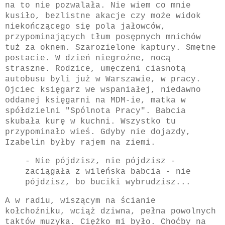
na to nie pozwalała. Nie wiem co mnie
kusiło, bezlistne akacje czy może widok
niekończącego się pola jałowców,
przypominających tłum posępnych mnichów
tuż za oknem. Szarozielone kaptury. Smętne
postacie. W dzień niegroźne, nocą
straszne. Rodzice, umęczeni ciasnotą
autobusu byli już w Warszawie, w pracy.
Ojciec księgarz we wspaniałej, niedawno
oddanej księgarni na MDM-ie, matka w
spółdzielni "Spólnota Pracy". Babcia
skubała kurę w kuchni. Wszystko tu
przypominało wieś. Gdyby nie dojazdy,
Izabelin byłby rajem na ziemi.
- Nie pójdzisz, nie pójdzisz -
zaciągała z wileńska babcia - nie
pójdzisz, bo buciki wybrudzisz...
A w radiu, wiszącym na ścianie
kołchoźniku, wciąż dziwna, pełna powolnych
taktów muzyka. Ciężko mi było. Choćby na