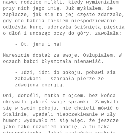
nawet rodzice milkli, kiedy wymieniałem
przy nich jego imię. Już myślałem, że
zapłacze, jak się to jej często zdarzało,
gdy oto babcia całkiem niespodziewanie
odłożyła kurę, uderzyła ściśniętą pięścią
o dłoń i unosząc oczy do góry, zawołała:
- Ot, jemu i na!
Nareszcie dostał za swoje. Osłupiałem. W
oczach babci błyszczała nienawiść.
- Idzi, idzi do pokoju, pobawi sia
zabawkami - szarpała pierze ze
zdwojoną energią.
Oni, dorośli, matka z ojcem, bez końca
ukrywali jakieś swoje sprawki. Zamykali
się w swoim pokoju, nie chcieli mówić o
Stalinie, wpadali nieoczekiwanie w zły
humor; wydawało mi się więc, że jeszcze
jako tako rozumiem babcię, a tu taka