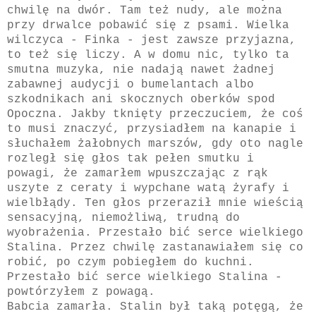
chwilę na dwór. Tam też nudy, ale można
przy drwalce pobawić się z psami. Wielka
wilczyca - Finka - jest zawsze przyjazna,
to też się liczy. A w domu nic, tylko ta
smutna muzyka, nie nadają nawet żadnej
zabawnej audycji o bumelantach albo
szkodnikach ani skocznych oberków spod
Opoczna. Jakby tknięty przeczuciem, że coś
to musi znaczyć, przysiadłem na kanapie i
słuchałem żałobnych marszów, gdy oto nagle
rozległ się głos tak pełen smutku i
powagi, że zamarłem wpuszczając z rąk
uszyte z ceraty i wypchane watą żyrafy i
wielbłądy. Ten głos przeraził mnie wieścią
sensacyjną, niemożliwą, trudną do
wyobrażenia. Przestało bić serce wielkiego
Stalina. Przez chwilę zastanawiałem się co
robić, po czym pobiegłem do kuchni.
Przestało bić serce wielkiego Stalina -
powtórzyłem z powagą.
Babcia zamarła. Stalin był taką potęgą, że