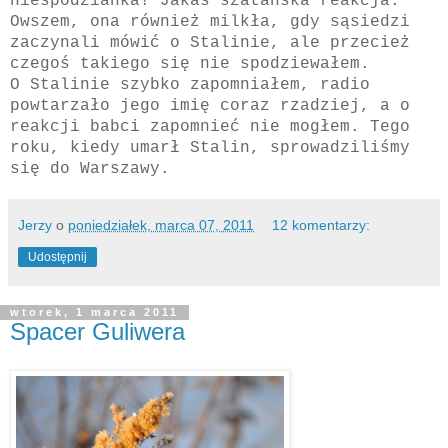
niespodzianka! Jakaś szatańska reakcja.
Owszem, ona również milkła, gdy sąsiedzi
zaczynali mówić o Stalinie, ale przecież
czegoś takiego się nie spodziewałem.
O Stalinie szybko zapomniałem, radio
powtarzało jego imię coraz rzadziej, a o
reakcji babci zapomnieć nie mogłem. Tego
roku, kiedy umarł Stalin, sprowadziliśmy
się do Warszawy.
Jerzy
o
poniedziałek, marca 07, 2011
12 komentarzy:
Udostępnij
wtorek, 1 marca 2011
Spacer Guliwera