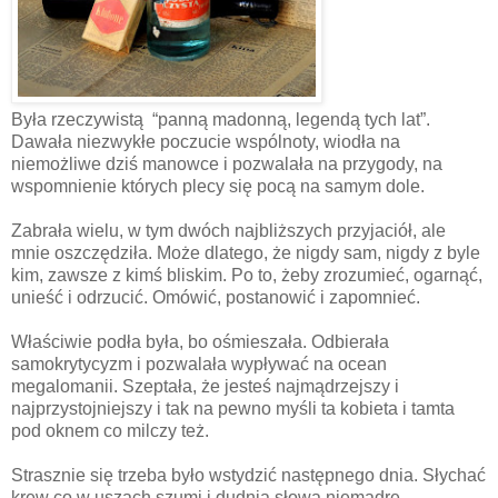
Była rzeczywistą “panną madonną, legendą tych lat”.
Dawała niezwykłe poczucie wspólnoty, wiodła na
niemożliwe dziś manowce i pozwalała na przygody, na
wspomnienie których plecy się pocą na samym dole.
Zabrała wielu, w tym dwóch najbliższych przyjaciół, ale
mnie oszczędziła. Może dlatego, że nigdy sam, nigdy z byle
kim, zawsze z kimś bliskim. Po to, żeby zrozumieć, ogarnąć,
unieść i odrzucić. Omówić, postanowić i zapomnieć.
Właściwie podła była, bo ośmieszała. Odbierała
samokrytycyzm i pozwalała wypływać na ocean
megalomanii. Szeptała, że jesteś najmądrzejszy i
najprzystojniejszy i tak na pewno myśli ta kobieta i tamta
pod oknem co milczy też.
Strasznie się trzeba było wstydzić następnego dnia. Słychać
krew co w uszach szumi i dudnią słowa niemądre.