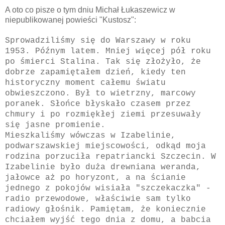
A oto co pisze o tym dniu Michał Łukaszewicz w
niepublikowanej powieści "Kustosz":
Sprowadziliśmy się do Warszawy w roku
1953. Późnym latem. Mniej więcej pół roku
po śmierci Stalina. Tak się złożyło, że
dobrze zapamiętałem dzień, kiedy ten
historyczny moment całemu światu
obwieszczono. Był to wietrzny, marcowy
poranek. Słońce błyskało czasem przez
chmury i po rozmiękłej ziemi przesuwały
się jasne promienie.
Mieszkaliśmy wówczas w Izabelinie,
podwarszawskiej miejscowości, odkąd moja
rodzina porzuciła repatriancki Szczecin. W
Izabelinie było duża drewniana weranda,
jałowce aż po horyzont, a na ścianie
jednego z pokojów wisiała "szczekaczka" -
radio przewodowe, właściwie sam tylko
radiowy głośnik. Pamiętam, że koniecznie
chciałem wyjść tego dnia z domu, a babcia