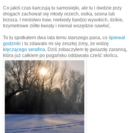
Co jakiś czas karczują tu samosiejki, ale tu i ówdzie przy
drogach zachował się młody orzech, osika, sosna lub
brzoza. I mnóstwo traw, niekiedy bardzo wysokich, dzikie,
trzymetrowe żółte kwiaty i niemal wszędzie nawłoć.
To tu spotkałem dwa lata temu starszego pana, co
śpiewał
godzinki
i tu zdawało mi się zeszłej zimy, że widzę
klęczącego serafina
. Dziś zobaczyłem tę gwiazdę zaranną,
która już całkiem po pogańsku oddawała cześć słońcu.