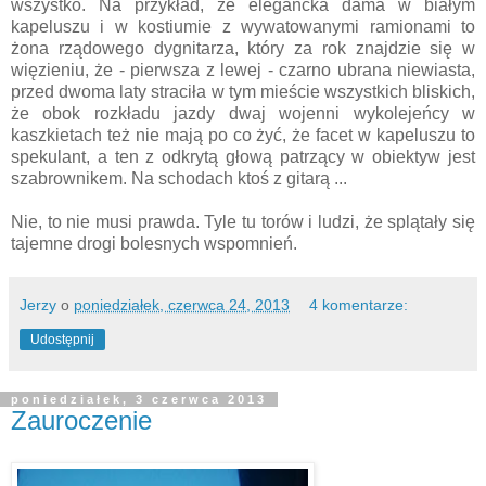
wszystko. Na przykład, że elegancka dama w białym
kapeluszu i w kostiumie z wywatowanymi ramionami to
żona rządowego dygnitarza, który za rok znajdzie się w
więzieniu, że - pierwsza z lewej - czarno ubrana niewiasta,
przed dwoma laty straciła w tym mieście wszystkich bliskich,
że obok rozkładu jazdy dwaj wojenni wykolejeńcy w
kaszkietach też nie mają po co żyć, że facet w kapeluszu to
spekulant, a ten z odkrytą głową patrzący w obiektyw jest
szabrownikem. Na schodach ktoś z gitarą ...
Nie, to nie musi prawda. Tyle tu torów i ludzi, że splątały się
tajemne drogi bolesnych wspomnień.
Jerzy
o
poniedziałek, czerwca 24, 2013
4 komentarze:
Udostępnij
poniedziałek, 3 czerwca 2013
Zauroczenie