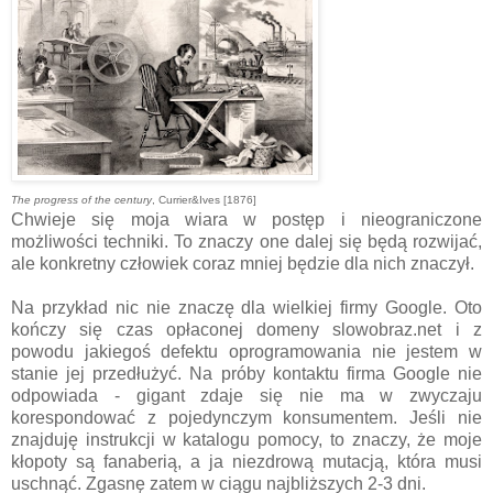
The progress of the century
, Currier&Ives [1876]
Chwieje się moja wiara w postęp i nieograniczone
możliwości techniki. To znaczy one dalej się będą rozwijać,
ale konkretny człowiek coraz mniej będzie dla nich znaczył.
Na przykład nic nie znaczę dla wielkiej firmy Google. Oto
kończy się czas opłaconej domeny slowobraz.net i z
powodu jakiegoś defektu oprogramowania nie jestem w
stanie jej przedłużyć. Na próby kontaktu firma Google nie
odpowiada - gigant zdaje się nie ma w zwyczaju
korespondować z pojedynczym konsumentem. Jeśli nie
znajduję instrukcji w katalogu pomocy, to znaczy, że moje
kłopoty są fanaberią, a ja niezdrową mutacją, która musi
uschnąć. Zgasnę zatem w ciągu najbliższych 2-3 dni.