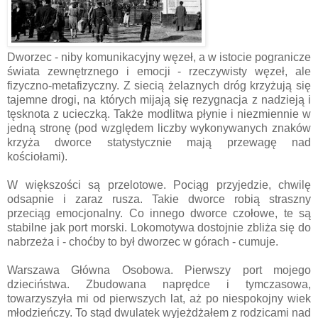
Dworzec - niby komunikacyjny węzeł, a w istocie pogranicze
świata zewnętrznego i emocji - rzeczywisty węzeł, ale
fizyczno-metafizyczny. Z siecią żelaznych dróg krzyżują się
tajemne drogi, na których mijają się rezygnacja z nadzieją i
tęsknota z ucieczką. Także modlitwa płynie i niezmiennie w
jedną stronę (pod względem liczby wykonywanych znaków
krzyża dworce statystycznie mają przewagę nad
kościołami).
W większości są przelotowe. Pociąg przyjedzie, chwilę
odsapnie i zaraz rusza. Takie dworce robią straszny
przeciąg emocjonalny. Co innego dworce czołowe, te są
stabilne jak port morski. Lokomotywa dostojnie zbliża się do
nabrzeża i - choćby to był dworzec w górach - cumuje.
Warszawa Główna Osobowa. Pierwszy port mojego
dzieciństwa. Zbudowana naprędce i tymczasowa,
towarzyszyła mi od pierwszych lat, aż po niespokojny wiek
młodzieńczy. To stąd dwulatek wyjeżdżałem z rodzicami nad