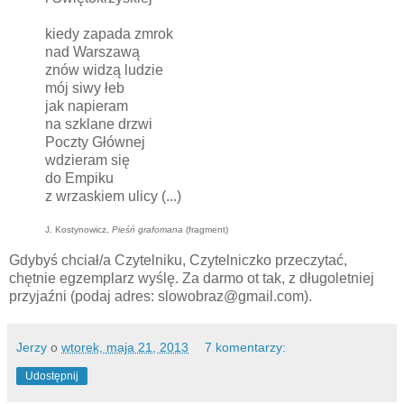
kiedy zapada zmrok
nad Warszawą
znów widzą ludzie
mój siwy łeb
jak napieram
na szklane drzwi
Poczty Głównej
wdzieram się
do Empiku
z wrzaskiem ulicy (...)
J. Kostynowicz,
Pieśń grafomana
(fragment)
Gdybyś chciał/a Czytelniku, Czytelniczko przeczytać,
chętnie egzemplarz wyślę. Za darmo ot tak, z długoletniej
przyjaźni (podaj adres: slowobraz@gmail.com).
Jerzy
o
wtorek, maja 21, 2013
7 komentarzy:
Udostępnij