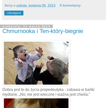
Jerzy
o
sobota, kwietnia 06, 2013
8 komentarzy:
Udostępnij
niedziela, 31 marca 2013
Chmurnooka i Ten-który-biegnie
Dobra jest to do życia propedeutyka - zabawa w bańki
mydlane. „Nic nie jest wieczne i ważna jest chwila.”