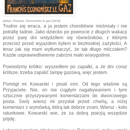
plakat,
Français, économisez le gaz
[1916]
Trudno się wraca, a ja jestem chorobliwie nieśmiały i nie
potrafię ładnie. Jako dziecko po powrocie z długich wakacji
przez parę dni wstydziłem się rówieśników, z którymi
przecież przed wyjazdem byłem w beztroskiej zażyłości. A
teraz jak się mam wytłumaczyć, że tak długo milczałem?
Każde usprawiedliwienie zabrzmi mało wiarygodnie.
Powiedzmy krótko: wyszedłem po zapałki, a że dni coraz
krótsze, trzeba zapalić lampę gazową, więc jestem.
Pomógł mi Kowarski i pisali inni. Od tego właśnie są
Przyjaciele. Nie, on nie ciągłym nagabywaniem i tymi
sztucznie przyszywanymi komentarzami do dworcowego
posta. Swój wiersz mi przysłał przed chwilą, a niżej
komentarz z wymówką, którą tak dobrze znam. Wiersz - koło
ratunkowe. Kowarski wie, że za dobrą poezją wszędzie
pójdę.