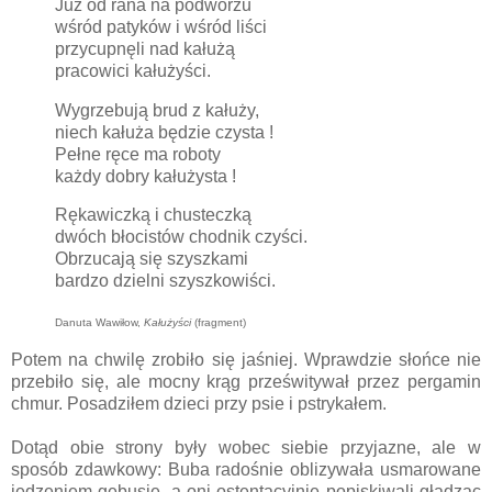
Już od rana na podwórzu
wśród patyków i wśród liści
przycupnęli nad kałużą
pracowici kałużyści.
Wygrzebują brud z kałuży,
niech kałuża będzie czysta !
Pełne ręce ma roboty
każdy dobry kałużysta !
Rękawiczką i chusteczką
dwóch błocistów chodnik czyści.
Obrzucają się szyszkami
bardzo dzielni szyszkowiści.
Danuta Wawiłow,
Kałużyści
(fragment)
Potem na chwilę zrobiło się jaśniej. Wprawdzie słońce nie
przebiło się, ale mocny krąg prześwitywał przez pergamin
chmur. Posadziłem dzieci przy psie i pstrykałem.
Dotąd obie strony były wobec siebie przyjazne, ale w
sposób zdawkowy: Buba radośnie oblizywała usmarowane
jedzeniem gębusie, a oni ostentacyjnie popiskiwali gładząc