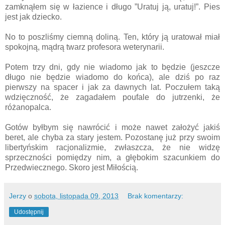
zamknąłem się w łazience i długo ”Uratuj ją, uratuj!”. Pies
jest jak dziecko.
No to poszliśmy ciemną doliną. Ten, który ją uratował miał
spokojną, mądrą twarz profesora weterynarii.
Potem trzy dni, gdy nie wiadomo jak to będzie (jeszcze
długo nie będzie wiadomo do końca), ale dziś po raz
pierwszy na spacer i jak za dawnych lat. Poczułem taką
wdzięczność, że zagadałem poufale do jutrzenki, że
różanopalca.
Gotów byłbym się nawrócić i może nawet założyć jakiś
beret, ale chyba za stary jestem. Pozostanę już przy swoim
libertyńskim racjonalizmie, zwłaszcza, że nie widzę
sprzeczności pomiędzy nim, a głębokim szacunkiem do
Przedwiecznego. Skoro jest Miłością.
Jerzy
o
sobota, listopada 09, 2013
Brak komentarzy:
Udostępnij