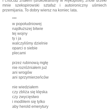
I chociaż znałem (drukowaliśmy w Rękopisie), znów urzekł
mnie szekspirowski sztafaż i autoironiczny uśmiech
przemijania. To dobry wiersz na koniec lata.
***
w popołudniowej
najdłuższej bitwie
tej wojny
ty i ja
walczyliśmy dzielnie
oparci o siebie
plecami
przez rubinową mgłę
nie rozróżniałem już
ani wrogów
ani sprzymierzeńców
nie wiedziałem
czy zbliża się klęska
czy zwycięstwo
i modliłem się tylko
aby herold emerytury