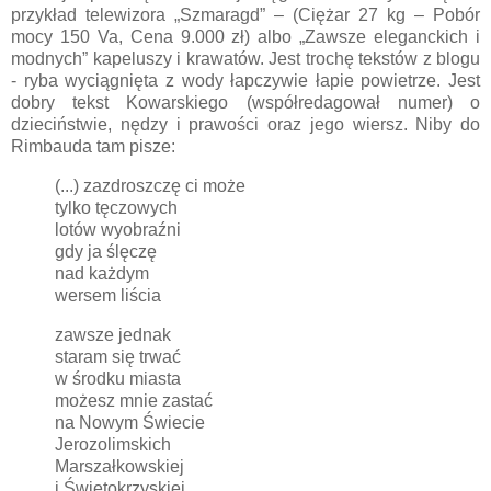
przykład telewizora „Szmaragd” – (Ciężar 27 kg – Pobór
mocy 150 Va, Cena 9.000 zł) albo „Zawsze eleganckich i
modnych” kapeluszy i krawatów. Jest trochę tekstów z blogu
- ryba wyciągnięta z wody łapczywie łapie powietrze. Jest
dobry tekst Kowarskiego (współredagował numer) o
dzieciństwie, nędzy i prawości oraz jego wiersz. Niby do
Rimbauda tam pisze:
(...) zazdroszczę ci może
tylko tęczowych
lotów wyobraźni
gdy ja ślęczę
nad każdym
wersem liścia
zawsze jednak
staram się trwać
w środku miasta
możesz mnie zastać
na Nowym Świecie
Jerozolimskich
Marszałkowskiej
i Świętokrzyskiej