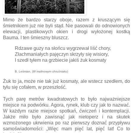
Mimo że bardzo starzy oboje, razem z kruszącym się
śmietnikiem już nie byli stąd. Nie pasowali do odnowionych
elewacji, plastikowych okien i drogi wyłożonej kostką
Bauma. I ten śmieszny bluszcz.
Rdzawe guzy na słońcu wygrzewał liść chory,
Złachmaniałych pajęczyn skrzyły się wisiory,
I szedł tyłem na grzbiecie jakiś żuk kosmaty
B. Leśmian, (
W malinowym chruśniaku
)
Żuk to ja, może nie tak już kosmaty, ale wstecz szedłem, do
tyłu się cofałem, w przeszłość.
Tych parę metrów kwadratowych to było najważniejsze
miejsce na podwórku. Agora, rynek, klub czy jak to nazwać.
W każdym razie miejsce spotkań, ćwiczeń i kontemplacji.
Jakże miło było zawisnąć jak nietoperz i na skutek
wzmożonego ukrwienia po raz pierwszy doznać przypływu
samoświadomości: „Więc mam pięć lat, pięć lat! Co to