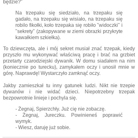
będzie?"
Na trzepaku się siedziało, na trzepaku się
gadało, na trzepaku się wisiało, na trzepaku się
robilo fikołki, koło trzepaka się robiło "widoczki" i
"sekrety" (zakopywane w ziemi obrazki przykryte
kawałkiem szkiełka).
To dziewczęta, ale i mój sekret musiał znać trzepak, kiedy
przyszło mu wykonywać właściwą pracę i brać na grzbiet
przetarty czarodziejski dywanik. W domu siadałem na nim
(koniecznie po turecku), zamykałem oczy i unosił mnie w
górę. Naprawdę! Wystarczyło zamknąć oczy.
Jakby zamieszkał tu inny gatunek ludzi. Nikt nie trzepie
dywanów i nie widać dzieci. Niepotrzebny trzepak
bezpowrotnie linieje i pochyla się.
- Żegnaj, Spierzchły. Już cię nie zobaczę.
- Żegnaj, Jureczku. Powinieneś poprawić
wymyk.
- Wiesz, daruję już sobie.