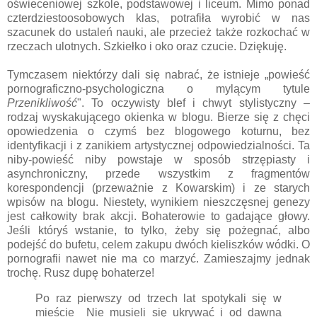
oświeceniowej szkole, podstawowej i liceum. Mimo ponad
czterdziestoosobowych klas, potrafiła wyrobić w nas
szacunek do ustaleń nauki, ale przecież także rozkochać w
rzeczach ulotnych. Szkiełko i oko oraz czucie. Dziękuję.
Tymczasem niektórzy dali się nabrać, że istnieje „powieść
pornograficzno-psychologiczna o mylącym tytule
Przenikliwość
". To oczywisty blef i chwyt stylistyczny –
rodzaj wyskakującego okienka w blogu. Bierze się z chęci
opowiedzenia o czymś bez blogowego koturnu, bez
identyfikacji i z zanikiem artystycznej odpowiedzialności. Ta
niby-powieść niby powstaje w sposób strzępiasty i
asynchroniczny, przede wszystkim z fragmentów
korespondencji (przeważnie z Kowarskim) i ze starych
wpisów na blogu. Niestety, wynikiem nieszczęsnej genezy
jest całkowity brak akcji. Bohaterowie to gadające głowy.
Jeśli któryś wstanie, to tylko, żeby się pożegnać, albo
podejść do bufetu, celem zakupu dwóch kieliszków wódki. O
pornografii nawet nie ma co marzyć. Zamieszajmy jednak
trochę. Rusz dupę bohaterze!
Po raz pierwszy od trzech lat spotykali się w
mieście Nie musieli się ukrywać i od dawna