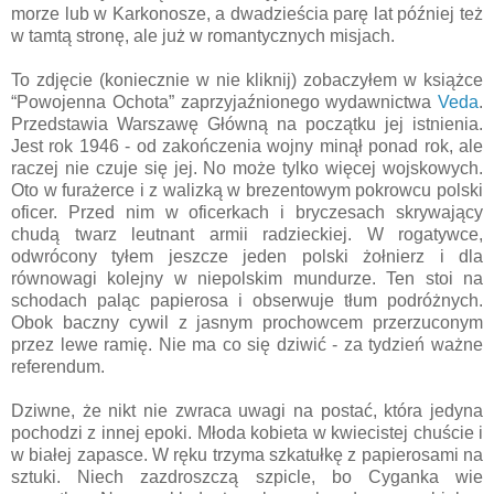
morze lub w Karkonosze, a dwadzieścia parę lat później też
w tamtą stronę, ale już w romantycznych misjach.
To zdjęcie (koniecznie w nie kliknij) zobaczyłem w książce
“Powojenna Ochota” zaprzyjaźnionego wydawnictwa
Veda
.
Przedstawia Warszawę Główną na początku jej istnienia.
Jest rok 1946 - od zakończenia wojny minął ponad rok, ale
raczej nie czuje się jej. No może tylko więcej wojskowych.
Oto w furażerce i z walizką w brezentowym pokrowcu polski
oficer. Przed nim w oficerkach i bryczesach skrywający
chudą twarz leutnant armii radzieckiej. W rogatywce,
odwrócony tyłem jeszcze jeden polski żołnierz i dla
równowagi kolejny w niepolskim mundurze. Ten stoi na
schodach paląc papierosa i obserwuje tłum podróżnych.
Obok baczny cywil z jasnym prochowcem przerzuconym
przez lewe ramię. Nie ma co się dziwić - za tydzień ważne
referendum.
Dziwne, że nikt nie zwraca uwagi na postać, która jedyna
pochodzi z innej epoki. Młoda kobieta w kwiecistej chuście i
w białej zapasce. W ręku trzyma szkatułkę z papierosami na
sztuki. Niech zazdroszczą szpicle, bo Cyganka wie