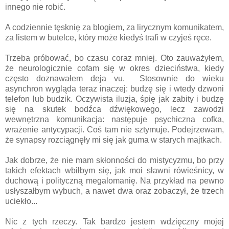
innego nie robić.
A codziennie tęsknię za blogiem, za lirycznym komunikatem,
za listem w butelce, który może kiedyś trafi w czyjeś ręce.
Trzeba próbować, bo czasu coraz mniej. Oto zauważyłem,
że neurologicznie cofam się w okres dzieciństwa, kiedy
często doznawałem deja vu. Stosownie do wieku
asynchron wygląda teraz inaczej: budzę się i wtedy dzwoni
telefon lub budzik. Oczywista iluzja, śpię jak zabity i budzę
się na skutek bodźca dźwiękowego, lecz zawodzi
wewnętrzna komunikacja: następuje psychiczna cofka,
wrażenie antycypacji. Coś tam nie sztymuje. Podejrzewam,
że synapsy rozciągnęły mi się jak guma w starych majtkach.
Jak dobrze, że nie mam skłonności do mistycyzmu, bo przy
takich efektach wbiłbym się, jak moi sławni rówieśnicy, w
duchową i polityczną megalomanię. Na przykład na pewno
usłyszałbym wybuch, a nawet dwa oraz zobaczył, że trzech
uciekło...
Nic z tych rzeczy. Tak bardzo jestem wdzięczny mojej