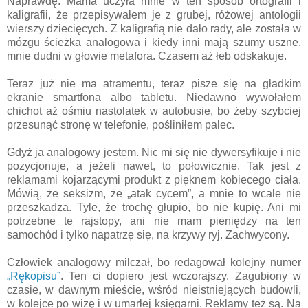
Naprawdę. Mama uczyła mnie w ten sposób ortografii i
kaligrafii, że przepisywałem je z grubej, różowej antologii
wierszy dziecięcych. Z kaligrafią nie dało rady, ale została w
mózgu ścieżka analogowa i kiedy inni mają szumy uszne,
mnie dudni w głowie metafora. Czasem aż łeb odskakuje.
Teraz już nie ma atramentu, teraz pisze się na gładkim
ekranie smartfona albo tabletu. Niedawno wywołałem
chichot aż ośmiu nastolatek w autobusie, bo żeby szybciej
przesunąć stronę w telefonie, pośliniłem palec.
Gdyż ja analogowy jestem. Nic mi się nie dywersyfikuje i nie
pozycjonuje, a jeżeli nawet, to połowicznie. Tak jest z
reklamami kojarzącymi produkt z pięknem kobiecego ciała.
Mówią, że seksizm, że „atak cycem”, a mnie to wcale nie
przeszkadza. Tyle, że trochę głupio, bo nie kupię. Ani mi
potrzebne te rajstopy, ani nie mam pieniędzy na ten
samochód i tylko napatrzę się, na krzywy ryj. Zachwycony.
Człowiek analogowy milczał, bo redagował kolejny numer
„Rękopisu”
. Ten ci dopiero jest wczorajszy. Zagubiony w
czasie, w dawnym mieście, wśród nieistniejących budowli,
w kolejce po wizę i w umarłej księgarni. Reklamy też są. Na