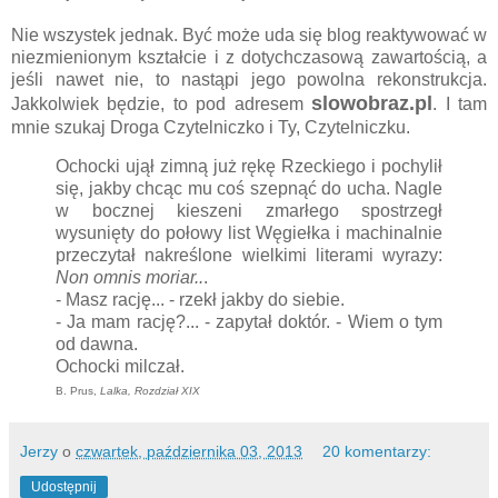
Nie wszystek jednak. Być może uda się blog reaktywować w
niezmienionym kształcie i z dotychczasową zawartością, a
jeśli nawet nie, to nastąpi jego powolna rekonstrukcja.
slowobraz.pl
Jakkolwiek będzie, to pod adresem
. I tam
mnie szukaj Droga Czytelniczko i Ty, Czytelniczku.
Ochocki ujął zimną już rękę Rzeckiego i pochylił
się, jakby chcąc mu coś szepnąć do ucha. Nagle
w bocznej kieszeni zmarłego spostrzegł
wysunięty do połowy list Węgiełka i machinalnie
przeczytał nakreślone wielkimi literami wyrazy:
Non omnis moriar..
.
- Masz rację... - rzekł jakby do siebie.
- Ja mam rację?... - zapytał doktór. - Wiem o tym
od dawna.
Ochocki milczał.
B. Prus,
Lalka, Rozdział XIX
Jerzy
o
czwartek, października 03, 2013
20 komentarzy:
Udostępnij