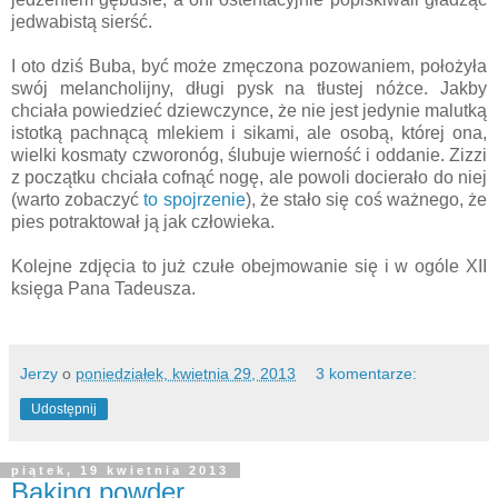
jedwabistą sierść.
I oto dziś Buba, być może zmęczona pozowaniem, położyła
swój melancholijny, długi pysk na tłustej nóżce. Jakby
chciała powiedzieć dziewczynce, że nie jest jedynie malutką
istotką pachnącą mlekiem i sikami, ale osobą, której ona,
wielki kosmaty czworonóg, ślubuje wierność i oddanie. Zizzi
z początku chciała cofnąć nogę, ale powoli docierało do niej
(warto zobaczyć
to spojrzenie
), że stało się coś ważnego, że
pies potraktował ją jak człowieka.
Kolejne zdjęcia to już czułe obejmowanie się i w ogóle XII
księga Pana Tadeusza.
Jerzy
o
poniedziałek, kwietnia 29, 2013
3 komentarze:
Udostępnij
piątek, 19 kwietnia 2013
Baking powder