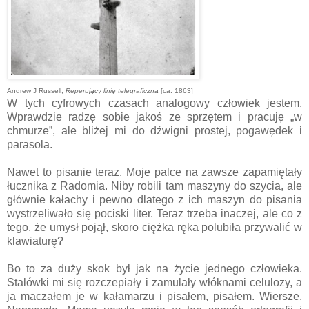
Andrew J Russell,
Reperujący linię telegraficzną
[ca. 1863]
W tych cyfrowych czasach analogowy człowiek jestem.
Wprawdzie radzę sobie jakoś ze sprzętem i pracuję „w
chmurze”, ale bliżej mi do dźwigni prostej, pogawędek i
parasola.
Nawet to pisanie teraz. Moje palce na zawsze zapamiętały
łucznika z Radomia. Niby robili tam maszyny do szycia, ale
głównie kałachy i pewno dlatego z ich maszyn do pisania
wystrzeliwało się pociski liter. Teraz trzeba inaczej, ale co z
tego, że umysł pojął, skoro ciężka ręka polubiła przywalić w
klawiaturę?
Bo to za duży skok był jak na życie jednego człowieka.
Stalówki mi się rozczepiały i zamulały włóknami celulozy, a
ja maczałem je w kałamarzu i pisałem, pisałem. Wiersze.