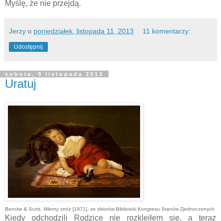
Myślę, że nie przejdą.
Jerzy
o
poniedziałek, listopada 11, 2013
11 komentarzy:
Udostępnij
sobota, 9 listopada 2013
Uratuj
Bencke & Scott,
Wierny stróż
[1871], ze zbiorów Biblioteki Kongresu Stanów Zjednoczonych
Kiedy odchodzili Rodzice nie rozkleiłem się, a teraz