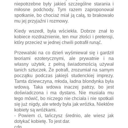
niepotrzebne były jakieś szczególne starania i
miłosne podchody. Tym razem zaproponował
spotkanie, bo chociaż miał ją całą, to brakowało
mu jej przyjaźni i rozmowy.
Kiedy wszedł, była wściekła. Dobrze znał to
kobiece rozdrażnienie, ten mur złości i pretensji,
który przecież w jednej chwili potrafił runąć.
Przewalski na co dzień wyśmiewał się i gardził
teoriami ezoterycznymi, ale prywatnie i na
własny użytek, z pełną świadomością używał
tanich sztuczek. Że potrafi, zrozumiał na samym
początku podczas jakiejś studenckiej imprezy.
Tamta dziewczyna, młoda, ładna blondynka była
wdową. Taka wdowa inaczej patrzy, bo jest
doświadczona i ma dystans. Nie musiała mu
tego mówić, bo niczego nie chciała i nie spotkali
się już nigdy, ale wtedy była jak wróżka. Niektóre
kobiety są wróżkami.
- Powiem ci, tańczysz średnio, ale wiesz jak
dotykać kobietę. To jest dar.
cdn