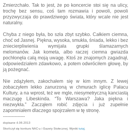
Zmierzchało. Tak to jest, że po koncercie stoi się na ulicy,
trochę bez sensu, coś tam rozmawia i powoli, powoli
przyzwyczaja do prawdziwego świata, który wcale nie jest
naturalny.
Chyba z niego była, bo szła zbyt szybko. Całkiem ciemna,
choć od Jasnej. Piękna, wysoka, smukła, śniada, lekko i bez
zniecierpliwienia wymijała grupki ślamazarnych
melomanów. Jak kometa, albo raczej ciemna gwiazda
pochłonęła całą moją uwagę. Ktoś ze znajomych zagadnął,
odpowiedziałem zdawkowo, a potem odwróciłem głowę, by
ją pożegnać.
Nie zdążyłem, zakochałem się w kim innym. Z lewej
zobaczyłem lekko zanurzoną w chmurach iglicę Pałacu
Kultury, a na wprost, też we mgle, niesymetryczną kanciastą
maczugę Libeskinda. “To Warszawa? Jaka piękna i
niezwykła.” Zacząłem robić zdjęcia i już zupełnie
zapomniałem dlaczego spojrzałem w tę stronę.
---------------
dopisane 4.06.2013
Skończył się konkurs NAC-u i Gazety Stołecznej. Wyniki
tutaj
.