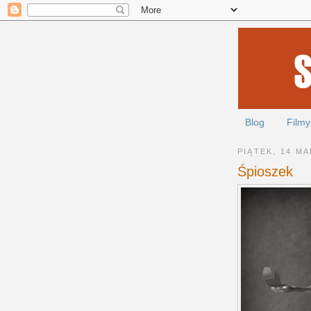
Blog
Filmy
PIĄTEK, 14 MA
Śpioszek