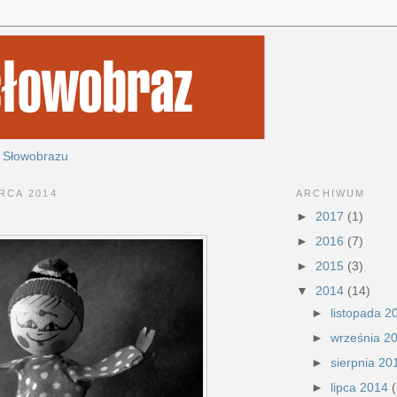
 Słowobrazu
ARCHIWUM
RCA 2014
►
2017
(1)
►
2016
(7)
►
2015
(3)
▼
2014
(14)
►
listopada 
►
września 2
►
sierpnia 2
►
lipca 2014
(