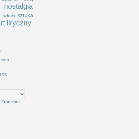
nostalgia
m
i
sztuka
szkoła
rt liryczny
E
.com
RSS
Translate