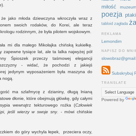
e
).
miłość
muzeu
poezja
ptak
 że jako młoda dziewczyna wkroczyła wraz z
ża
tabloid
zagłada
ionem swoich rodaków, do Korei, ale teraz
krologu rodzinnym, że była pilotem wojskowym.
REKLAMA
Lemondim
ła mi dla małego Mikołajka chińską kukiełkę.
NAPISZ DO MNI
 zapewne tysiące lat, ale ta lalka najwyżej pół
slowobraz@gmail
hny Śpioszek przeczy taśmowej elegancji
ińszczyzny - widać, że pochodzi z jakiejś
tórej jedynym wyposażeniem była maszyna do
Subskrybuj 
a nogą.
TRANSLATE
 gość ma szlafmycę z dzianiny, długą lnianą
atowe dłonie, które obejmują główkę, gdy całymi
Powered by
esypia wewnątrz tekturowego rożka (
Człowiek
śpi, jeśli wierzy w swoje sny
. - mówi chińskie
zkiem do góry wychyla łepek, przeciera oczy,