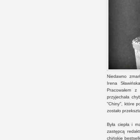
Niedawno zmarł
Irena Sławińsk
Pracowałem z n
przyjechała chyb
"Chiny", które
zostało przekszt
Była ciepła i mą
zastępcą redakt
chińskie bestsell