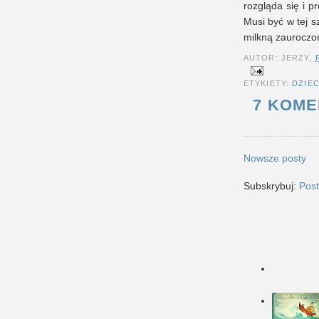
rozgląda się i p
Musi być w tej s
milkną zauroczo
AUTOR: JERZY,
ETYKIETY:
DZIE
7 KOME
Nowsze posty
Subskrybuj:
Post