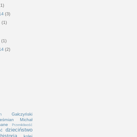
(1)
014
(3)
4
(1)
4
(1)
014
(2)
Gałczyński
n
eśmian
Michał
nane
Przenikliwość
dzieciństwo
ść
historia
kolej