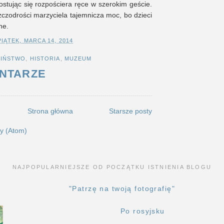
rostując się rozpościera ręce w szerokim geście.
zczodrości marzyciela tajemnicza moc, bo dzieci
ne.
PIĄTEK, MARCA 14, 2014
CIŃSTWO
,
HISTORIA
,
MUZEUM
NTARZE
Strona główna
Starsze posty
y (Atom)
NAJPOPULARNIEJSZE OD POCZĄTKU ISTNIENIA BLOGU
"Patrzę na twoją fotografię"
Po rosyjsku