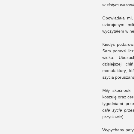
w złotym wazoni
Opowiadała mi,
uzbrojonym mil
wyczytałem w ne
Kiedyś podarowa
Sam pomysł liczy
wieku. Ubożuc
dzisiejszej ch
manufaktury, k
szycia poruszan
Miły skośnooki
koszulę oraz cer
tygodniami prz
całe życie prze
przysłowie).
Wypychany patyc