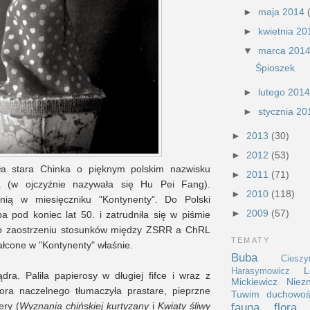
►
maja 2014
►
kwietnia 2
▼
marca 201
Śpioszek
►
lutego 201
►
stycznia 2
►
2013
(30)
►
2012
(53)
a stara Chinka o pięknym polskim nazwisku
►
2011
(71)
a (w ojczyźnie nazywała się Hu Pei Fang).
►
2010
(118)
ią w miesięczniku "Kontynenty". Do Polski
►
2009
(57)
a pod koniec lat 50. i zatrudniła się w piśmie
 po zaostrzeniu stosunków między ZSRR a ChRL
TEMATY
ałcone w "Kontynenty" właśnie.
Buba
Cieszy
L
Harasymowicz
dra. Paliła papierosy w długiej fifce i wraz z
Mickiewicz
Niez
ora naczelnego tłumaczyła prastare, pieprzne
Tuwim
duchowo
ery (
Wyznania chińskiej kurtyzany
i
Kwiaty śliwy
fauna
flora