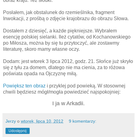
obraz kraju. Też słodki.
Posłałem, jak obstalunek do rzemieślnika, fragment
Inwokacji, z prośbą o zdjęcie krajobrazu do obrazu Słowa.
Dostałem z dziesięć, a każde piękniejsze. Wybrałem
esencję polskiej sielanki. Ileż cytatów, od Kochanowskiego
po Miłosza, można by się tu przytoczyć, ale zostawmy
literaturę, skoro mamy własne oczy.
Dodam: jest wtorek 3 lipca 2012, godz. 21. Słońce już skryło
się z tyłu za domem, dlatego nie ma cienia, za to różowa
poświata opada na Ojczyznę miłą.
Powiększ ten obraz
i przyklej pod powieką. W stosownej
chwili będziesz mógł/mogła powiedzieć najspokojniej:
I ja w Arkadii.
Jerzy
o
wtorek, lipca 10, 2012
9 komentarzy:
Udostępnij