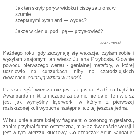
Jak ten skryty poryw widoku i ciszę zatuloną w
szumie
szeptanymi pytaniami — wydać?
Jakże w cieniu, pod lipą — przysłowieć?
Julian Przyboś
Każdego roku, gdy zaczynają się wakacje, czytam sobie i
wysyłam znajomym ten wiersz Juliana Przybosia. Głównie
powodu pierwszego wersu - genialnej metafory, w której
uczniowie na cenzurkach, niby na czarodziejskich
dywanach,
odlatują wzbici w radość
.
Dalsza część wiersza nie jest tak jasna. Bądź co bądź to
Awangarda i nikt tu niczego za darmo nie daje. Ten wiersz
jest jak wymyślny fajerwerk, w którym z pierwszej
roziskrzonej kuli wybucha następna, a z tej jeszcze jedna.
W brulionie autora kolejny fragment, o bosonogim gęsiarku,
zanim przybrał formę ostateczną, miał aż dwanaście wersji i
jest w tym wierszu kluczowy. Co oznacza? Artur Sandauer