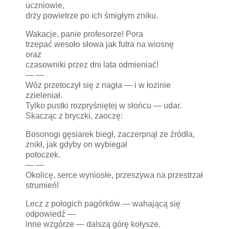
uczniowie,
drży powietrze po ich śmigłym zniku.
Wakacje, panie profesorze! Pora
trzepać wesoło słowa jak futra na wiosnę
oraz
czasowniki przez dni lata odmieniać!
— —
Wóz przetoczył się z nagła — i w łozinie
zzieleniał.
Tylko pustki rozpryśniętej w słońcu — udar.
Skacząc z bryczki, zaoczę:
Bosonogi gęsiarek biegł, zaczerpnął ze źródła,
znikł, jak gdyby on wybiegał
potoczek.
— —
Okolicę, serce wyniosłe, przeszywa na przestrzał
strumień!
Lecz z połogich pagórków — wahającą się
odpowiedź —
inne wzgórze — dalszą górę kołysze.