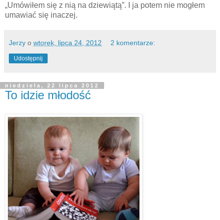
„Umówiłem się z nią na dziewiątą”. I ja potem nie mogłem
umawiać się inaczej.
Jerzy
o
wtorek, lipca 24, 2012
2 komentarze:
Udostępnij
niedziela, 22 lipca 2012
To idzie młodość