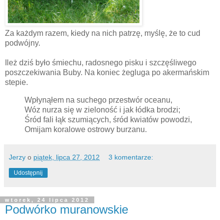
Za każdym razem, kiedy na nich patrzę, myślę, że to cud
podwójny.
Ileż dziś było śmiechu, radosnego pisku i szczęśliwego
poszczekiwania Buby. Na koniec żegluga po akermańskim
stepie.
Wpłynąłem na suchego przestwór oceanu,
Wóz nurza się w zieloność i jak łódka brodzi;
Śród fali łąk szumiących, śród kwiatów powodzi,
Omijam koralowe ostrowy burzanu.
Jerzy
o
piątek, lipca 27, 2012
3 komentarze:
Udostępnij
wtorek, 24 lipca 2012
Podwórko muranowskie