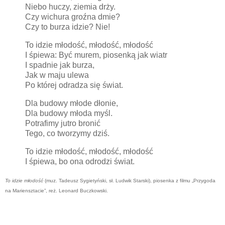
Niebo huczy, ziemia drży.
Czy wichura groźna dmie?
Czy to burza idzie? Nie!
To idzie młodość, młodość, młodość
I śpiewa: Być murem, piosenką jak wiatr
I spadnie jak burza,
Jak w maju ulewa
Po której odradza się świat.
Dla budowy młode dłonie,
Dla budowy młoda myśl.
Potrafimy jutro bronić
Tego, co tworzymy dziś.
To idzie młodość, młodość, młodość
I śpiewa, bo ona odrodzi świat.
To idzie młodość
(muz. Tadeusz Sygietyński, sł. Ludwik Starski), piosenka z filmu „Przygoda
na Mariensztacie”, reż. Leonard Buczkowski.