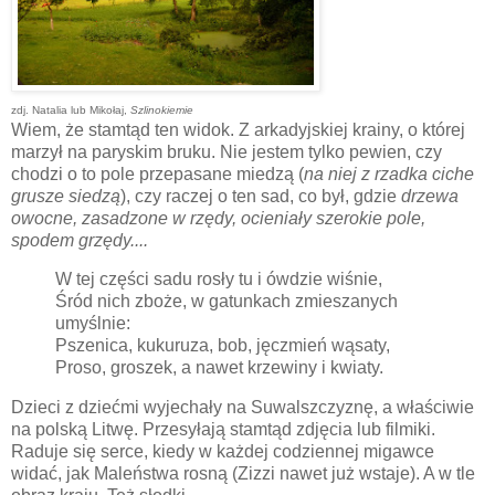
zdj. Natalia lub Mikołaj,
Szlinokiemie
Wiem, że stamtąd ten widok. Z arkadyjskiej krainy, o której
marzył na paryskim bruku. Nie jestem tylko pewien, czy
chodzi o to pole przepasane miedzą (
na niej z rzadka ciche
grusze siedzą
), czy raczej o ten sad, co był, gdzie
drzewa
owocne, zasadzone w rzędy, ocieniały szerokie pole,
spodem grzędy....
W tej części sadu rosły tu i ówdzie wiśnie,
Śród nich zboże, w gatunkach zmieszanych
umyślnie:
Pszenica, kukuruza, bob, jęczmień wąsaty,
Proso, groszek, a nawet krzewiny i kwiaty.
Dzieci z dziećmi wyjechały na Suwalszczyznę, a właściwie
na polską Litwę. Przesyłają stamtąd zdjęcia lub filmiki.
Raduje się serce, kiedy w każdej codziennej migawce
widać, jak Maleństwa rosną (Zizzi nawet już wstaje). A w tle