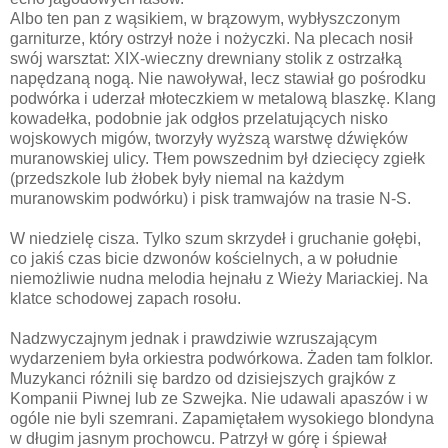
Albo ten pan z wąsikiem, w brązowym, wybłyszczonym
garniturze, który ostrzył noże i nożyczki. Na plecach nosił
swój warsztat: XIX-wieczny drewniany stolik z ostrzałką
napędzaną nogą. Nie nawoływał, lecz stawiał go pośrodku
podwórka i uderzał młoteczkiem w metalową blaszkę. Klang
kowadełka, podobnie jak odgłos przelatujących nisko
wojskowych migów, tworzyły wyższą warstwę dźwięków
muranowskiej ulicy. Tłem powszednim był dziecięcy zgiełk
(przedszkole lub żłobek były niemal na każdym
muranowskim podwórku) i pisk tramwajów na trasie N-S.
W niedzielę cisza. Tylko szum skrzydeł i gruchanie gołębi,
co jakiś czas bicie dzwonów kościelnych, a w południe
niemożliwie nudna melodia hejnału z Wieży Mariackiej. Na
klatce schodowej zapach rosołu.
Nadzwyczajnym jednak i prawdziwie wzruszającym
wydarzeniem była orkiestra podwórkowa. Żaden tam folklor.
Muzykanci różnili się bardzo od dzisiejszych grajków z
Kompanii Piwnej lub ze Szwejka. Nie udawali apaszów i w
ogóle nie byli szemrani. Zapamiętałem wysokiego blondyna
w długim jasnym prochowcu. Patrzył w górę i śpiewał