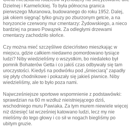
Dzielnej i Karmelickiej. To była północna granica
pierwszego Muranowa, budowanego do roku 1952. Dalej,
jak okiem sięgnąć tylko gruzy po zburzonym getcie, a na
horyzoncie czerwony mur cmentarzy: Żydowskiego, a nieco
bardziej na prawo Powązek. Za odległymi drzewami
cmentarzy zachodziło słońce.
Czy można mieć szczęśliwe dzieciństwo mieszkając w
miejscu, gdzie całkiem niedawno pomordowano tysiące
ludzi? Niby wiedzieliśmy o wszystkim, bo niedaleko był
pomnik Bohaterów Getta i co jakiś czas odbywały się tam
uroczystości. Kiedyś na podwórku pod „śmieciarą” zapadły
się płyty chodnikowe i pokazały się jakieś piwnice. Niby
wiedzieliśmy, ale to było poza nami.
Najwcześniejsze sportowe wspomnienie z podstawówki:
sprawdzian na 60 m wzdłuż nieistniejącego dziś,
wschodniego muru Pawiaka. Za tym murem niewiele więcej
niż dziesięć lat wcześniej katowano ludzi, lecz my nie
mieliśmy do tego głowy i co sił w nogach biegliśmy po
ubitym gruzie.