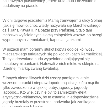
na krawędzi piaskownicy, jeden: ta-ta-ta-ta i bezwładnie
padaliśmy na piasek.
W
dni targowe jeździłem z Mamą tramwajem z ulicy Solnej
(tak się mówiło, choć wtedy nazywała się Marchlewskiego,
dziś Jana Pawła II) na bazar przy Pańskiej. Stało tam
mnóstwo wyściełanych słomą chłopskich wozów, po brzegi
wypełnionych ziemniakami, kapustą i jabłkami.
W uszach mam poranny stukot kopyt i odgłos kół wozu
mleczarskiego turlających się po kocich łbach Karmelickiej.
To była drewniana buda wypełniona obijającymi się
metalowymi bańkami. Nalewali z nich mleko w sklepie na
Dzielnej miarką, zwaną kwaterką.
Z innych niemożliwych dziś rzeczy pamiętam letnie
wczesne poranki i nieprawdopodobną ciszę, która mąciło
tylko zawodzenie wiejskiej baby: jagoody, jagoody,
jagoooo... Kto wie, czy nie był to zamierzony efekt
artystyczno-reklamowy, bo te ostatnie, niedopowiedziane
jagody brzmiały w przestrzeni podwórka jak zanikające
echo jagodowych lasów.