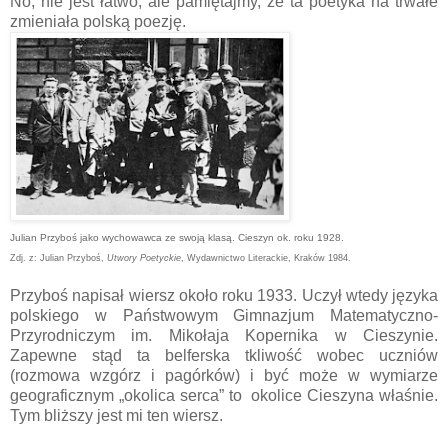
No, nie jest łatwo, ale pamiętajmy, że ta poetyka na trwałe
zmieniała polską poezję.
Julian Przyboś jako wychowawca ze swoją klasą. Cieszyn ok. roku 1928.
Zdj. z: Julian Przyboś,
Utwory Poetyckie
, Wydawnictwo Literackie, Kraków 1984.
Przyboś napisał wiersz około roku 1933. Uczył wtedy języka
polskiego w Państwowym Gimnazjum Matematyczno-
Przyrodniczym im. Mikołaja Kopernika w Cieszynie.
Zapewne stąd ta belferska tkliwość wobec uczniów
(rozmowa wzgórz i pagórków) i być może w wymiarze
geograficznym „okolica serca” to okolice Cieszyna właśnie.
Tym bliższy jest mi ten wiersz.