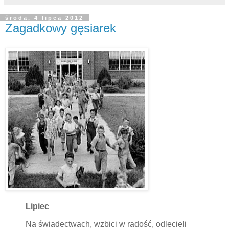
środa, 4 lipca 2012
Zagadkowy gęsiarek
Lipiec
Na świadectwach, wzbici w radość, odlecieli