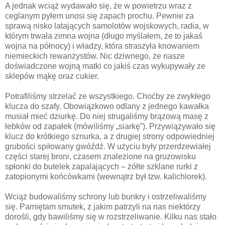
A jednak wciąż wydawało się, że w powietrzu wraz z
ceglanym pyłem unosi się zapach prochu. Pewnie za
sprawą nisko latających samolotów wojskowych, radia, w
którym trwała zimna wojna (długo myślałem, że to jakaś
wojna na północy) i władzy, która straszyła knowaniem
niemieckich rewanżystów. Nic dziwnego, że nasze
doświadczone wojną matki co jakiś czas wykupywały ze
sklepów mąkę oraz cukier.
Potrafiliśmy strzelać ze wszystkiego. Choćby ze zwykłego
klucza do szafy. Obowiązkowo odlany z jednego kawałka
musiał mieć dziurkę. Do niej strugaliśmy brązową masę z
łebków od zapałek (mówiliśmy „siarkę”). Przywiązywało się
klucz do krótkiego sznurka, a z drugiej strony odpowiedniej
grubości spiłowany gwóźdź. W użyciu były przerdzewiałej
części starej broni, czasem znalezione na gruzowisku
spłonki do butelek zapalających – żółte szklane rurki z
zatopionymi końcówkami (wewnątrz był tzw. kalichlorek).
Wciąż budowaliśmy schrony lub bunkry i ostrzeliwaliśmy
się. Pamiętam smutek, z jakim patrzyli na nas niektórzy
dorośli, gdy bawiliśmy się w rozstrzeliwanie. Kilku nas stało