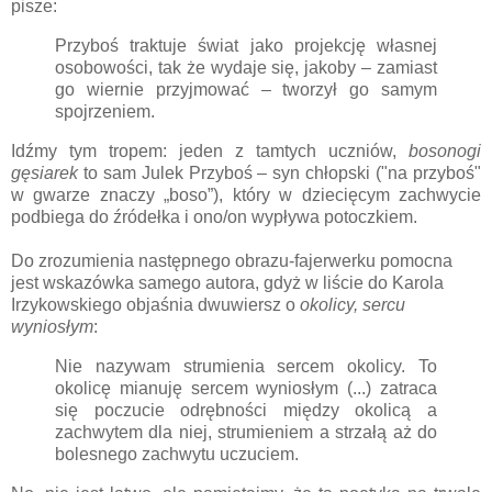
pisze:
Przyboś traktuje świat jako projekcję własnej
osobowości, tak że wydaje się, jakoby – zamiast
go wiernie przyjmować – tworzył go samym
spojrzeniem.
Idźmy tym tropem: jeden z tamtych uczniów,
bosonogi
gęsiarek
to sam Julek Przyboś – syn chłopski ("na przyboś"
w gwarze znaczy „boso”), który w dziecięcym zachwycie
podbiega do źródełka i ono/on wypływa potoczkiem.
Do zrozumienia następnego obrazu-fajerwerku pomocna
jest wskazówka samego autora, gdyż w liście do Karola
Irzykowskiego objaśnia dwuwiersz o
okolicy, sercu
wyniosłym
:
Nie nazywam strumienia sercem okolicy. To
okolicę mianuję sercem wyniosłym (...) zatraca
się poczucie odrębności między okolicą a
zachwytem dla niej, strumieniem a strzałą aż do
bolesnego zachwytu uczuciem.