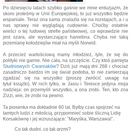
Po dziesięciu latach szybko gaśnie we mnie entuzjazm, że
skoro jesteśmy w Unii Europejskiej, to już wszystko będzie
wspaniale. Teraz ona sama znalazła się na rozstajach, a i u
nas sprawy nie wyglądają cudownie. Choćby ostatnie
wieści o tej ludowej strefie państwowej, co wprawdzie nie
jest szara, ale wystarczająco haniebna. Chyba nie taką
przemianę kołodziejów miał na myśli Norwid.
A przecież wartościową mamy młodzież, tyle, że się do
polityki nie garnie. Nie cała, na szczęście. Czy ktoś pamięta
Studniowych Cwaniaków
? Dziś już mają dni 268 i chociaż
zasadniczo bardzo im się świat podoba, to nie zamierzają
zgadzać się na wszystko (proszę zwrócić uwagę na
tytuł książki). W nich tylko, w Jasiu i Teresce jedyna moja
nadzieja: on przemyśli wszystko, a ona zrobi. Ten, kto zna
Zizzi, wie, że zrobi na pewno.
Ta piosenka ma dokładnie 60 lat. Byłby czas spojrzeć na
tamtych ludzi z miłością, przypomnieć sobie śliczną Lidię
Korsakównę i jej wzruszające: "Maryśka, Warszawa!".
Co tak dudni, co tak grzmi?