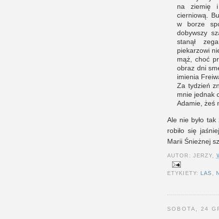
na ziemię 
cierniową. Bu
w borze spo
dobywszy sza
stanął zeg
piekarzowi ni
mąż, choć pr
obraz dni smę
imienia Frei
Za tydzień z
mnie jednak c
Adamie, żeś m
Ale nie było tak
robiło się jaśn
Marii Śnieżnej sz
AUTOR: JERZY,
ETYKIETY:
LAS
,
SOBOTA, 24 G