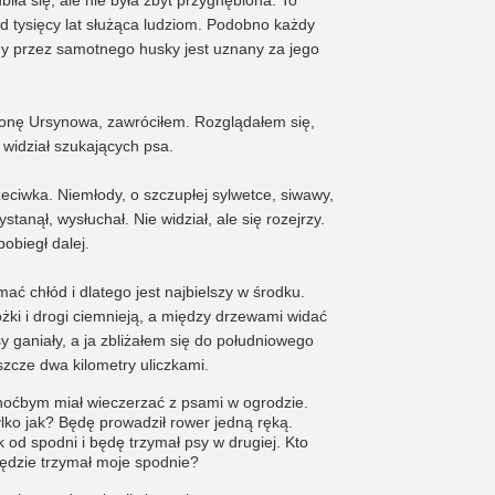
d tysięcy lat służąca ludziom. Podobno każdy
ny przez samotnego husky jest uznany za jego
onę Ursynowa, zawróciłem. Rozglądałem się,
e widział szukających psa.
eciwka. Niemłody, o szczupłej sylwetce, siwawy,
stanął, wysłuchał. Nie widział, ale się rozejrzy.
obiegł dalej.
mać chłód i dlatego jest najbielszy w środku.
różki i drogi ciemnieją, a między drzewami widać
sy ganiały, a ja zbliżałem się do południowego
szcze dwa kilometry uliczkami.
choćbym miał wieczerzać z psami w ogrodzie.
lko jak? Będę prowadził rower jedną ręką.
od spodni i będę trzymał psy w drugiej. Kto
będzie trzymał moje spodnie?