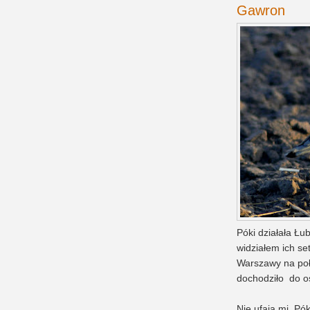
Gawron
Póki działała Łu
widziałem ich set
Warszawy na poł
dochodziło do o
Nie ufają mi. Pók