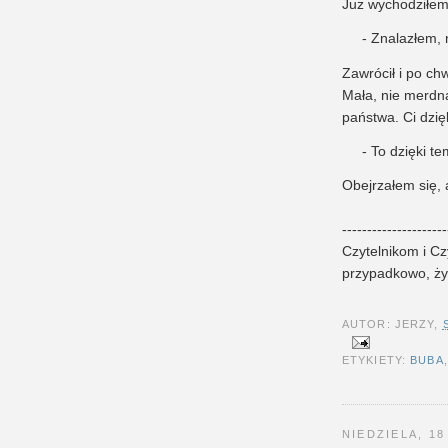
Już wychodziłem z
- Znalazłem,
Zawrócił i po chw
Mała, nie merdn
państwa. Ci dzię
- To dzięki 
Obejrzałem się, a
---------------------
Czytelnikom i Czy
przypadkowo, ży
AUTOR: JERZY,
ETYKIETY:
BUBA
NIEDZIELA, 18