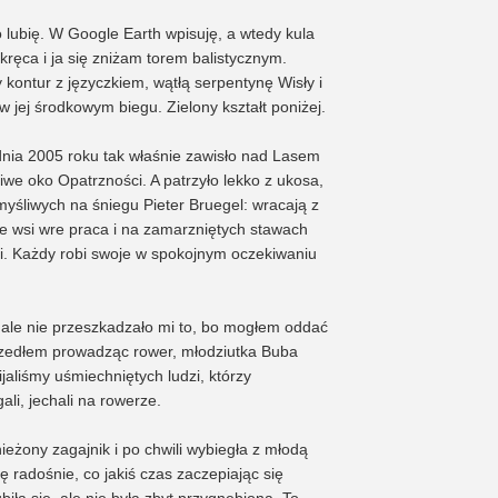
go lubię. W Google Earth wpisuję, a wtedy kula
kręca i ja się zniżam torem balistycznym.
kontur z języczkiem, wątłą serpentynę Wisły i
w jej środkowym biegu. Zielony kształt poniżej.
nia 2005 roku tak właśnie zawisło nad Lasem
we oko Opatrzności. A patrzyło lekko z ukosa,
myśliwych na śniegu Pieter Bruegel: wracają z
e wsi wre praca i na zamarzniętych stawach
eci. Każdy robi swoje w spokojnym oczekiwaniu
ale nie przeszkadzało mi to, bo mogłem oddać
 Szedłem prowadząc rower, młodziutka Buba
ijaliśmy uśmiechniętych ludzi, którzy
ali, jechali na rowerze.
eżony zagajnik i po chwili wybiegła z młodą
ę radośnie, co jakiś czas zaczepiając się
biła się, ale nie była zbyt przygnębiona. To