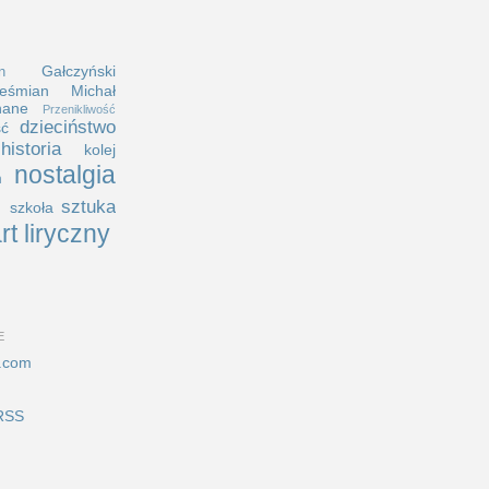
Gałczyński
n
eśmian
Michał
nane
Przenikliwość
dzieciństwo
ść
historia
kolej
nostalgia
m
i
sztuka
szkoła
rt liryczny
E
.com
RSS