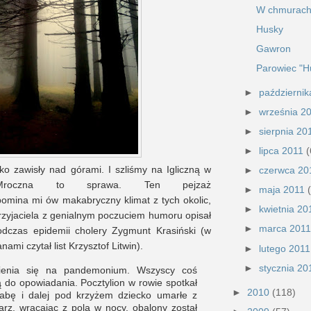
W chmurac
Husky
Gawron
Parowiec "H
►
październi
►
września 2
►
sierpnia 2
►
lipca 2011
(
ko zawisły nad górami. I szliśmy na Igliczną w
►
czerwca 2
Mroczna to sprawa. Ten pejzaż
►
maja 2011
pomina mi ów makabryczny klimat z tych okolic,
►
kwietnia 2
 przyjaciela z genialnym poczuciem humoru opisał
►
marca 201
odczas epidemii cholery Zygmunt Krasiński (w
ami czytał list Krzysztof Litwin).
►
lutego 201
►
stycznia 2
ienia się na pandemonium. Wszyscy coś
 do opowiadania. Pocztylion w rowie spotkał
►
2010
(118)
abę i dalej pod krzyżem dziecko umarłe z
arz, wracając z pola w nocy, obalony został