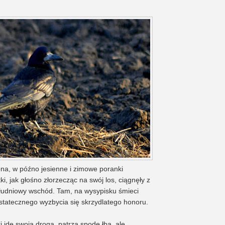
bna, w późno jesienne i zimowe poranki
ki, jak głośno złorzecząc na swój los, ciągnęły z
udniowy wschód. Tam, na wysypisku śmieci
statecznego wyzbycia się skrzydlatego honoru.
i idę swoją drogą, patrzą spode łba, ale