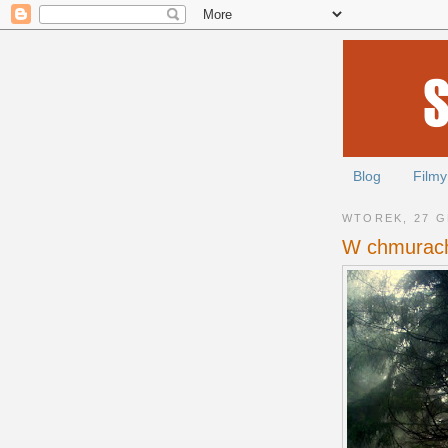
Blog
Filmy
WTOREK, 27 G
W chmurac