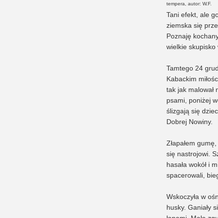
tempera, autor: W.F.
Tani efekt, ale 
ziemska się prze
Poznaję kochany 
wielkie skupisko 
Tamtego 24 grud
Kabackim miłości
tak jak malował 
psami, poniżej w
ślizgają się dzi
Dobrej Nowiny.
Złapałem gumę, 
się nastrojowi.
hasała wokół i m
spacerowali, bieg
Wskoczyła w ośni
husky. Ganiały si
łapami. Mała zgu