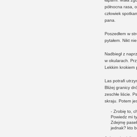
północna rasa, o
człowiek spotka
pana.
Poszedłem w str
pytałem. Nikt ni
Nadbiegł z naprz
w okularach. Przy
Lekkim krokiem p
Las potrafi utrzy
Bliżej granicy d
zeschłe liście. P
skraju. Potem je
- Zrobię to, 
Powiedz mi ty
Zdejmę pasek 
jednak? kto 