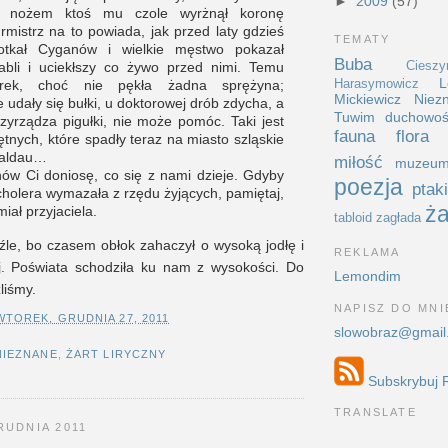
►
2009
(57)
i nożem ktoś mu czole wyrżnął koronę
rmistrz na to powiada, jak przed laty gdzieś
TEMATY
tkał Cyganów i wielkie męstwo pokazał
Buba
Cieszy
bli i uciekłszy co żywo przed nimi. Temu
L
Harasymowicz
arek, choć nie pękła żadna sprężyna;
Mickiewicz
Niez
e udały się bułki, u doktorowej drób zdycha, a
Tuwim
duchowo
zyrządza pigułki, nie może pomóc. Taki jest
fauna
flora
tnych, które spadły teraz na miasto szląskie
waldau…
miłość
muzeu
nów Ci doniosę, co się z nami dzieje. Gdyby
poezja
ptak
holera wymazała z rzędu żyjących, pamiętaj,
ża
iał przyjaciela.
tabloid
zagłada
 źle, bo czasem obłok zahaczył o wysoką jodłę i
REKLAMA
iej. Poświata schodziła ku nam z wysokości. Do
Lemondim
liśmy.
NAPISZ DO MNI
WTOREK, GRUDNIA 27, 2011
slowobraz@gmail
NIEZNANE
,
ŻART LIRYCZNY
Subskrybuj 
TRANSLATE
RUDNIA 2011