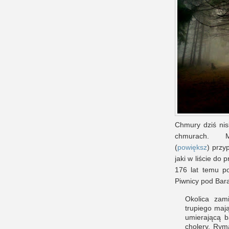
Chmury dziś nis
chmurach. 
(
powiększ
) przy
jaki w liście do
176 lat temu p
Piwnicy pod Baran
Okolica zam
trupiego mają
umierającą b
cholery. Rym