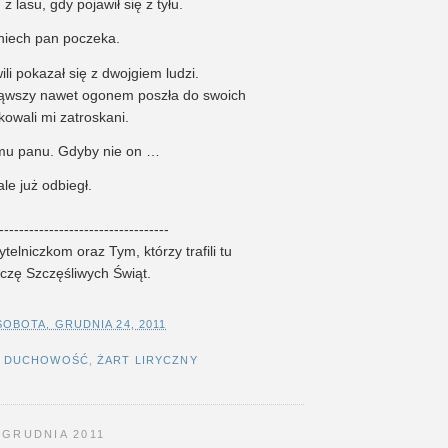
 lasu, gdy pojawił się z tyłu.
 niech pan poczeka.
ili pokazał się z dwojgiem ludzi.
ąwszy nawet ogonem poszła do swoich
kowali mi zatroskani.
temu panu. Gdyby nie on …
le już odbiegł.
----------------------------------
telniczkom oraz Tym, którzy trafili tu
czę Szczęśliwych Świąt.
SOBOTA, GRUDNIA 24, 2011
,
DUCHOWOŚĆ
,
ŻART LIRYCZNY
 GRUDNIA 2011