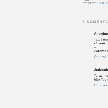
ETYKIETY:
O BL
2 KOMENTA
Anonim
Tatuś maw
- Synek, 
--
Zdrowia i
Odpowie
Jedzon
Teraz mo
http://p
Odpowie