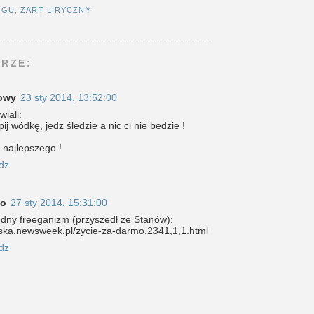
OGU
,
ŻART LIRYCZNY
RZE:
owy
23 sty 2014, 13:52:00
iali:
pij wódkę, jedz śledzie a nic ci nie bedzie !
 najlepszego !
dz
ko
27 sty 2014, 15:31:00
dny freeganizm (przyszedł ze Stanów):
olska.newsweek.pl/zycie-za-darmo,2341,1,1.html
dz