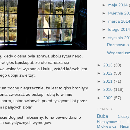
►
maja 2014
►
kwietnia 2
►
marca 201
►
lutego 201
▼
stycznia 2
Rozmowa o 
Wegetarius
, kiedy głośna była sprawa uboju rytualnego,
ł głos Episkopat: że oto narusza się
►
2013
(30)
 wolności wyznania i kultu, wśród których jest
►
2012
(53)
ego uboju zwierząt.
►
2011
(71)
um trochę niegrzecznie, że jest to głos broniący
►
2010
(118)
ia zwierząt, że biskupi robią to w imię
►
2009
(57)
 norm, ustanowionych przed tysiącami lat przez
 i palących zioła".
TEMATY
Buba
Cieszy
iście Bóg jest miłosierny, to na pewno dawno
L
Harasymowicz
tych sadystycznych wymogów.
Mickiewicz
Niez