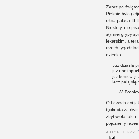
Zaraz po świętac
Pięknie było (zd
okna pałacu El E
Niestety, nie pis
słynnej grypy sp
lekarskim, a ter
trzech tygodniac
dziecko.
Już dziąsła p
już nogi spuc
już koniec, ju
lecz palą się
W. Bronie
Od dwóch dni jak
tęsknota za świe
zbyt wiele, ale 
pójdziemy raze
AUTOR: JERZY,