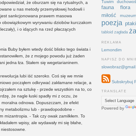
Tuwim
duchowo
dpowiedział, że oburzam się na rytualnych, a
fauna
flora
kowane u nas metody przemysłowej hodowli i
miłość
muzeu
o jest sankcjonowana prawem masowa
poezja
 o obowiązkowym wyrywaniu dziobów kurczakom
ptak
leczały), i o idących na rzeź płaczących
ża
tabloid
zagłada
REKLAMA
nia Buby byłem wtedy dość blisko tego świata i
Lemondim
 postanowiłem, że z mojego powodu już żaden
NAPISZ DO MNI
 ani jedna łza. Stałem się wegetarianinem.
slowobraz@gmail
 rewolucja lubi iść szeroko. Coś się we mnie
Subskrybuj 
opniowo począłem odkrywać zakłamane relacje, a
ojrzałem na sztukę - przede wszystkim na to, co
TRANSLATE
erdzę, że nagle łuski spadły mi z oczu, że
e moralna odnowa. Dopuszczam, że efekt
Powered by
ny metabolizmu lub - prawdopodobne -
m mizantropia. - Tak czy owak zamilkłem. To
kładałem wpisy, ale wydawały mi się błahe,
 niestosowne.