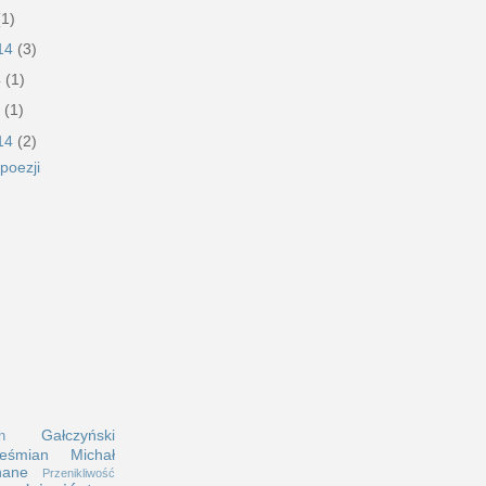
(1)
014
(3)
4
(1)
4
(1)
014
(2)
poezji
z
Gałczyński
n
eśmian
Michał
nane
Przenikliwość