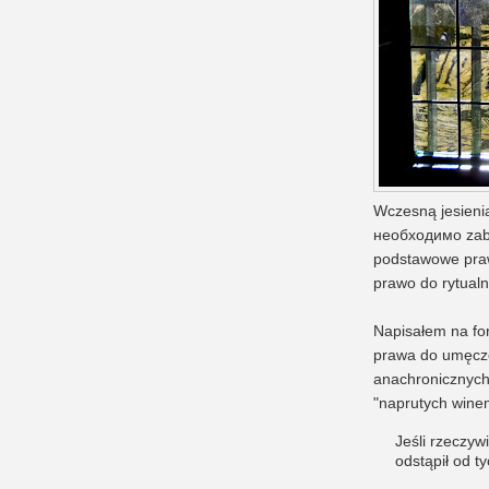
Wczesną jesienią
необходимо zabra
podstawowe prawa
prawo do rytualn
Napisałem na for
prawa do umęczen
anachronicznych
"naprutych winem
Jeśli rzeczyw
odstąpił od 