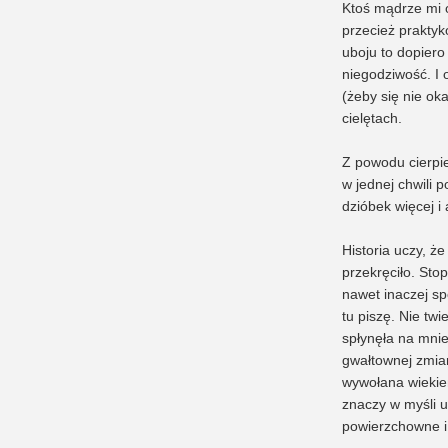
Ktoś mądrze mi o
przecież prakty
uboju to dopier
niegodziwość. I
(żeby się nie oka
cielętach.
Z powodu cierpie
w jednej chwili
dzióbek więcej i
Historia uczy, że
przekręciło. St
nawet inaczej sp
tu piszę. Nie twi
spłynęła na mni
gwałtownej zmia
wywołana wiekie
znaczy w myśli u
powierzchowne i