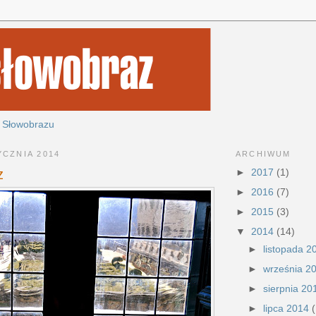
 Słowobrazu
ARCHIWUM
YCZNIA 2014
►
2017
(1)
z
►
2016
(7)
►
2015
(3)
▼
2014
(14)
►
listopada 
►
września 2
►
sierpnia 2
►
lipca 2014
(