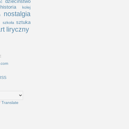
dzieciństwo
ść
historia
kolej
nostalgia
m
i
sztuka
szkoła
rt liryczny
E
.com
RSS
Translate