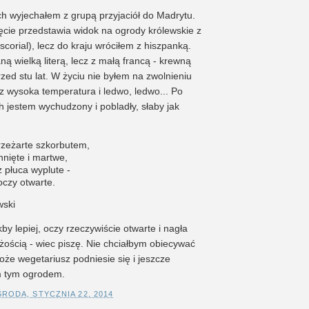
h wyjechałem z grupą przyjaciół do Madrytu.
jęcie przedstawia widok na ogrody królewskie z
scorial), lecz do kraju wróciłem z hiszpanką.
aną wielką literą, lecz z małą francą - krewną
rzed stu lat. W życiu nie byłem na zwolnieniu
az wysoka temperatura i ledwo, ledwo... Po
h jestem wychudzony i pobladły, słaby jak
rzeżarte szkorbutem,
hnięte i martwe,
ż płuca wyplute -
 oczy otwarte.
wski
by lepiej, oczy rzeczywiście otwarte i nagła
żością - wiec piszę. Nie chciałbym obiecywać
może wegetariusz podniesie się i jeszcze
m tym ogrodem.
ŚRODA, STYCZNIA 22, 2014