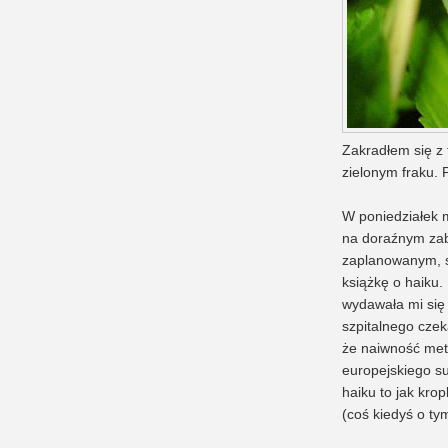
Zakradłem się z 
zielonym fraku. 
W poniedziałek m
na doraźnym zab
zaplanowanym, s
książkę o haiku.
wydawała mi się
szpitalnego czek
że naiwność meta
europejskiego su
haiku to jak krop
(coś kiedyś o ty