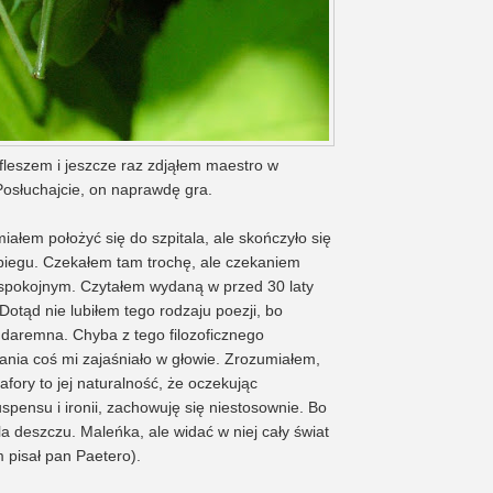
fleszem i jeszcze raz zdjąłem maestro w
Posłuchajcie, on naprawdę gra.
iałem położyć się do szpitala, ale skończyło się
iegu. Czekałem tam trochę, ale czekaniem
pokojnym. Czytałem wydaną w przed 30 laty
 Dotąd nie lubiłem tego rodzaju poezji, bo
 daremna. Chyba z tego filozoficznego
ania coś mi zajaśniało w głowie. Zrozumiałem,
fory to jej naturalność, że oczekując
spensu i ironii, zachowuję się niestosownie. Bo
la deszczu. Maleńka, ale widać w niej cały świat
m pisał pan Paetero).