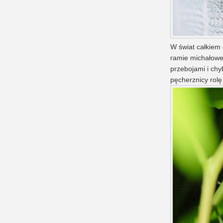
W świat całkiem 
ramie michałoweg
przebojami i chy
pęcherznicy rolę