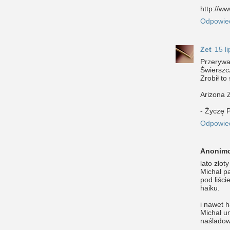
http://
Odpowie
Zet
15 l
Przerywa
Świerszc
Zrobił to
Arizona 
- Życzę 
Odpowie
Anonim
lato złot
Michał p
pod liśc
haiku.
i nawet h
Michał u
naślado