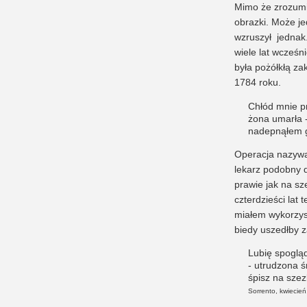
Mimo że zrozumi
obrazki. Może je
wzruszył jednak.
wiele lat wcześn
była pożółkłą za
1784 roku.
Chłód mnie p
żona umarła -
nadepnąłem 
Operacja nazywał
lekarz podobny 
prawie jak na sz
czterdzieści lat 
miałem wykorzyst
biedy uszedłby z
Lubię spoglą
- utrudzona 
śpisz na sze
Sorrento, kwiecień