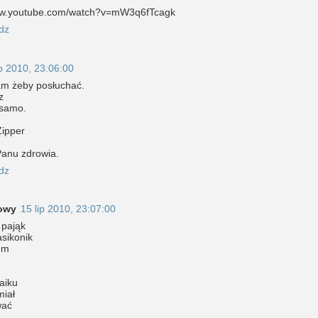
www.youtube.com/watch?v=mW3q6fTcagk
dz
ip 2010, 23:06:00
m żeby posłuchać.
z
 samo.
Zipper
Panu zdrowia.
dz
owy
15 lip 2010, 23:07:00
y pająk
asikonik
iem
aiku
miał
wać