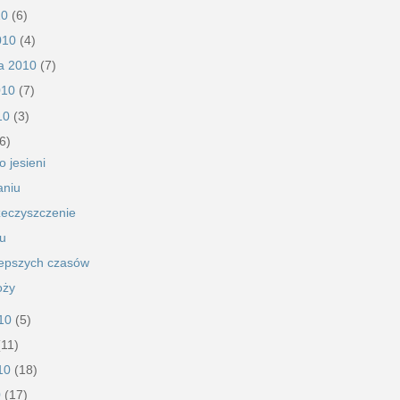
10
(6)
2010
(4)
ka 2010
(7)
010
(7)
010
(3)
6)
o jesieni
aniu
eczyszczenie
gu
lepszych czasów
oży
010
(5)
(11)
010
(18)
0
(17)