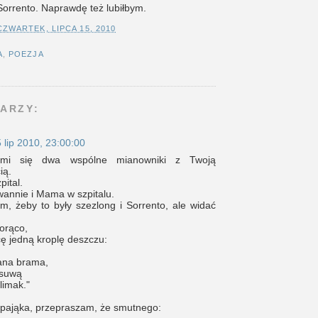
Sorrento. Naprawdę też lubiłbym.
CZWARTEK, LIPCA 15, 2010
A
,
POEZJA
ARZY:
 lip 2010, 23:00:00
y mi się dwa wspólne mianowniki z Twoją
ią.
pital.
wannie i Mama w szpitalu.
m, żeby to były szezlong i Sorrento, ale widać
orąco,
cę jedną kroplę deszczu:
ana brama,
asuwą
limak."
e pająka, przepraszam, że smutnego: