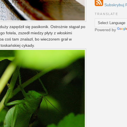
Subskrybuj 
TRANSLATE
duży zapędził się pasikonik. Ostrożnie stąpał po
Powered by
o fotela, zszedł miedzy płyty z włoskimi
ba coś tam znalazł, bo wieczorem grał w
 toskańskiej cykady.