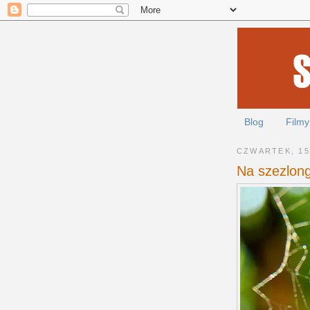
Blog
Filmy
CZWARTEK, 15
Na szezlon