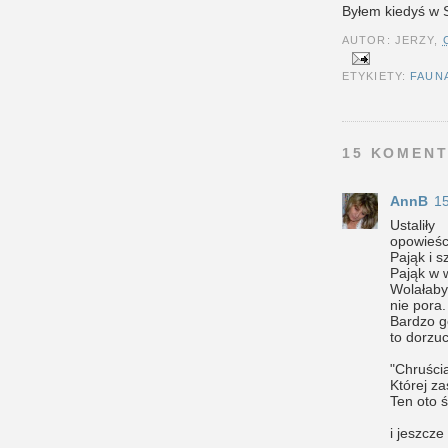
Byłem kiedyś w 
AUTOR: JERZY,
ETYKIETY:
FAUN
15 KOMENT
AnnB
15
Ustalił
opowieśc
Pająk i sz
Pająk w 
Wolałaby
nie pora.
Bardzo g
to dorzu
"Chruści
Której z
Ten oto ś
i jeszcz