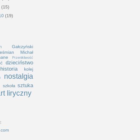
0
(15)
010
(19)
Gałczyński
n
eśmian
Michał
nane
Przenikliwość
dzieciństwo
ść
historia
kolej
nostalgia
m
i
sztuka
szkoła
rt liryczny
E
.com