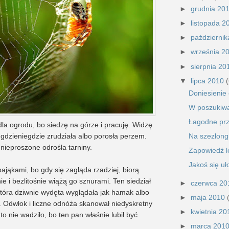
►
grudnia 20
►
listopada 
►
październi
►
września 2
►
sierpnia 2
▼
lipca 2010
(
Doniesienie 
W poszukiw
Łagodne prz
a ogrodu, bo siedzę na górze i pracuję. Widzę
Na szezlon
 gdzieniegdzie zrudziała albo porosła perzem.
 nieproszone odrośla tarniny.
Zapowiedź 
Jakoś się uł
pająkami, bo gdy się zagląda rzadziej, biorą
e i bezlitośnie wiążą go sznurami. Ten siedział
►
czerwca 2
która dziwnie wydęta wyglądała jak hamak albo
►
maja 2010
. Odwłok i liczne odnóża skanował niedyskretny
►
kwietnia 2
to nie wadziło, bo ten pan właśnie lubił być
►
marca 201