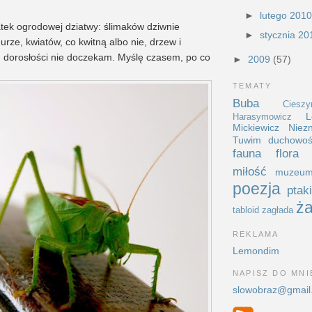
►
lutego 201
atek ogrodowej dziatwy: ślimaków dziwnie
►
stycznia 2
rze, kwiatów, co kwitną albo nie, drzew i
h dorosłości nie doczekam. Myślę czasem, po co
►
2009
(57)
TEMATY
Buba
Cieszy
L
Harasymowicz
Mickiewicz
Niez
Tuwim
duchowo
fauna
flora
miłość
muzeu
poezja
ptak
ża
tabloid
zagłada
REKLAMA
Lemondim
NAPISZ DO MNI
slowobraz@gmail