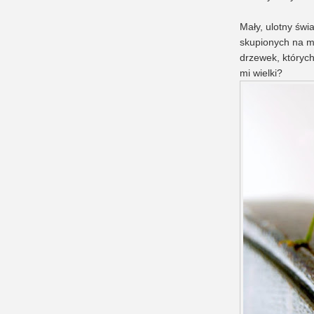
Mały, ulotny świ
skupionych na mu
drzewek, któryc
mi wielki?