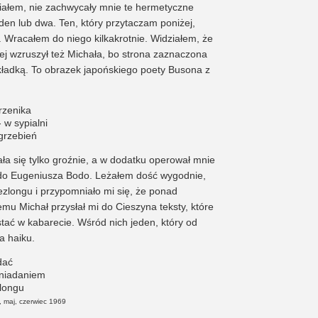
ałem, nie zachwycały mnie te hermetyczne
den lub dwa. Ten, który przytaczam poniżej,
 Wracałem do niego kilkakrotnie. Widziałem, że
iej wzruszył też Michała, bo strona zaznaczona
kładką. To obrazek japońskiego poety Busona z
rzenika
 w sypialni
grzebień
a się tylko groźnie, a w dodatku operował mnie
do Eugeniusza Bodo. Leżałem dość wygodnie,
ezlongu i przypomniało mi się, że ponad
temu Michał przysłał mi do Cieszyna teksty, które
ać w kabarecie. Wśród nich jeden, który od
a haiku.
dać
śniadaniem
zlongu
, maj, czerwiec 1969