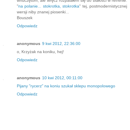
wnuczętom, ale wręcz rozpalałem się do białości w refrenie:
"
na polanie... stokrotka, stokrotka
" tej, postmodernistycznej
wersji niby znanej piosenki...
Bouszek
Odpowiedz
anonymous
9 kwi 2012, 22:36:00
o, Krzyżak na koniku, hej!
Odpowiedz
anonymous
10 kwi 2012, 00:11:00
Pijany "rycerz" na koniu szukał sklepu monopolowego
Odpowiedz