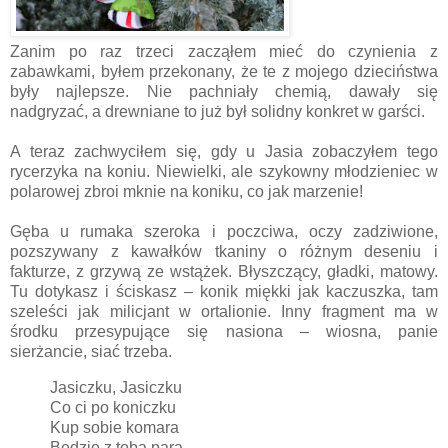
Zanim po raz trzeci zacząłem mieć do czynienia z
zabawkami, byłem przekonany, że te z mojego dzieciństwa
były najlepsze. Nie pachniały chemią, dawały się
nadgryzać, a drewniane to już był solidny konkret w garści.
A teraz zachwyciłem się, gdy u Jasia zobaczyłem tego
rycerzyka na koniu. Niewielki, ale szykowny młodzieniec w
polarowej zbroi mknie na koniku, co jak marzenie!
Gęba u rumaka szeroka i poczciwa, oczy zadziwione,
pozszywany z kawałków tkaniny o różnym deseniu i
fakturze, z grzywą ze wstążek. Błyszczący, gładki, matowy.
Tu dotykasz i ściskasz – konik miękki jak kaczuszka, tam
szeleści jak milicjant w ortalionie. Inny fragment ma w
środku przesypujące się nasiona – wiosna, panie
sierżancie, siać trzeba.
Jasiczku, Jasiczku
Co ci po koniczku
Kup sobie komara
Będzie z tobą para