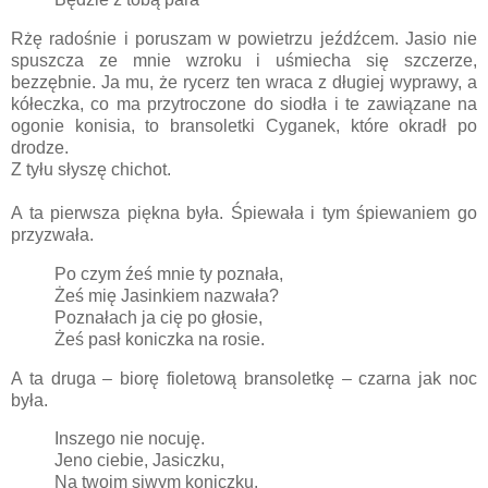
Rżę radośnie i poruszam w powietrzu jeźdźcem. Jasio nie
spuszcza ze mnie wzroku i uśmiecha się szczerze,
bezzębnie. Ja mu, że rycerz ten wraca z długiej wyprawy, a
kółeczka, co ma przytroczone do siodła i te zawiązane na
ogonie konisia, to bransoletki Cyganek, które okradł po
drodze.
Z tyłu słyszę chichot.
A ta pierwsza piękna była. Śpiewała i tym śpiewaniem go
przyzwała.
Po czym źeś mnie ty poznała,
Żeś mię Jasinkiem nazwała?
Poznałach ja cię po głosie,
Żeś pasł koniczka na rosie.
A ta druga – biorę fioletową bransoletkę – czarna jak noc
była.
Inszego nie nocuję.
Jeno ciebie, Jasiczku,
Na twoim siwym koniczku.