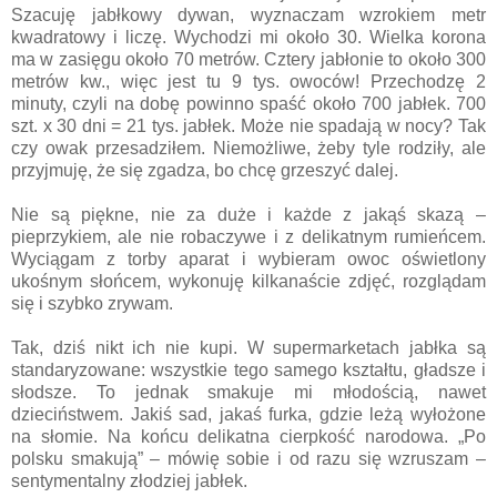
Szacuję jabłkowy dywan, wyznaczam wzrokiem metr
kwadratowy i liczę. Wychodzi mi około 30. Wielka korona
ma w zasięgu około 70 metrów. Cztery jabłonie to około 300
metrów kw., więc jest tu 9 tys. owoców! Przechodzę 2
minuty, czyli na dobę powinno spaść około 700 jabłek. 700
szt. x 30 dni = 21 tys. jabłek. Może nie spadają w nocy? Tak
czy owak przesadziłem. Niemożliwe, żeby tyle rodziły, ale
przyjmuję, że się zgadza, bo chcę grzeszyć dalej.
Nie są piękne, nie za duże i każde z jakąś skazą –
pieprzykiem, ale nie robaczywe i z delikatnym rumieńcem.
Wyciągam z torby aparat i wybieram owoc oświetlony
ukośnym słońcem, wykonuję kilkanaście zdjęć, rozglądam
się i szybko zrywam.
Tak, dziś nikt ich nie kupi. W supermarketach jabłka są
standaryzowane: wszystkie tego samego kształtu, gładsze i
słodsze. To jednak smakuje mi młodością, nawet
dzieciństwem. Jakiś sad, jakaś furka, gdzie leżą wyłożone
na słomie. Na końcu delikatna cierpkość narodowa. „Po
polsku smakują” – mówię sobie i od razu się wzruszam –
sentymentalny złodziej jabłek.