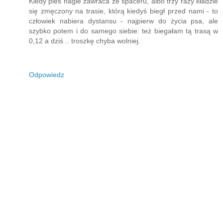
Kiedy pies nagle zawraca ze spaceru, albo trzy razy kładzie
się zmęczony na trasie, którą kiedyś biegł przed nami - to
człowiek nabiera dystansu - najpierw do życia psa, ale
szybko potem i do samego siebie: też biegałam tą trasą w
0,12 a dziś .. troszkę chyba wolniej.
Odpowiedz