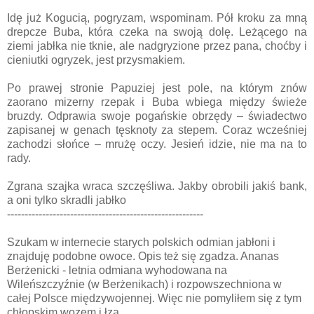
Idę już Kogucią, pogryzam, wspominam. Pół kroku za mną
drepcze Buba, która czeka na swoją dolę. Leżącego na
ziemi jabłka nie tknie, ale nadgryzione przez pana, choćby i
cieniutki ogryzek, jest przysmakiem.
Po prawej stronie Papuziej jest pole, na którym znów
zaorano mizerny rzepak i Buba wbiega między świeże
bruzdy. Odprawia swoje pogańskie obrzędy – świadectwo
zapisanej w genach tęsknoty za stepem. Coraz wcześniej
zachodzi słońce – mrużę oczy. Jesień idzie, nie ma na to
rady.
Zgrana szajka wraca szczęśliwa. Jakby obrobili jakiś bank,
a oni tylko skradli jabłko
--------------------------------------------------------
Szukam w internecie starych polskich odmian jabłoni i
znajduję podobne owoce. Opis też się zgadza. Ananas
Berżenicki - letnia odmiana wyhodowana na
Wileńszczyźnie (w Berżenikach) i rozpowszechniona w
całej Polsce międzywojennej. Więc nie pomyliłem się z tym
chłopskim wozem i łzą.