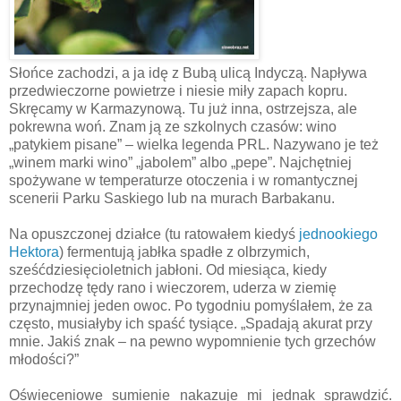
Słońce zachodzi, a ja idę z Bubą ulicą Indyczą. Napływa
przedwieczorne powietrze i niesie miły zapach kopru.
Skręcamy w Karmazynową. Tu już inna, ostrzejsza, ale
pokrewna woń. Znam ją ze szkolnych czasów: wino
„patykiem pisane” – wielka legenda PRL. Nazywano je też
„winem marki wino” „jabolem” albo „pepe”. Najchętniej
spożywane w temperaturze otoczenia i w romantycznej
scenerii Parku Saskiego lub na murach Barbakanu.
Na opuszczonej działce (tu ratowałem kiedyś
jednookiego
Hektora
) fermentują jabłka spadłe z olbrzymich,
sześćdziesięcioletnich jabłoni. Od miesiąca, kiedy
przechodzę tędy rano i wieczorem, uderza w ziemię
przynajmniej jeden owoc. Po tygodniu pomyślałem, że za
często, musiałyby ich spaść tysiące. „Spadają akurat przy
mnie. Jakiś znak – na pewno wypomnienie tych grzechów
młodości?”
Oświeceniowe sumienie nakazuje mi jednak sprawdzić.