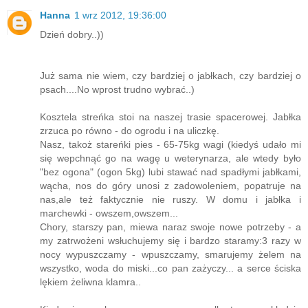
Hanna
1 wrz 2012, 19:36:00
Dzień dobry..))
Już sama nie wiem, czy bardziej o jabłkach, czy bardziej o
psach....No wprost trudno wybrać..)
Kosztela streńka stoi na naszej trasie spacerowej. Jabłka
zrzuca po równo - do ogrodu i na uliczkę.
Nasz, takoż stareńki pies - 65-75kg wagi (kiedyś udało mi
się wepchnąć go na wagę u weterynarza, ale wtedy było
"bez ogona" (ogon 5kg) lubi stawać nad spadłymi jabłkami,
wącha, nos do góry unosi z zadowoleniem, popatruje na
nas,ale też faktycznie nie ruszy. W domu i jabłka i
marchewki - owszem,owszem...
Chory, starszy pan, miewa naraz swoje nowe potrzeby - a
my zatrwożeni wsłuchujemy się i bardzo staramy:3 razy w
nocy wypuszczamy - wpuszczamy, smarujemy żelem na
wszystko, woda do miski...co pan zażyczy... a serce ściska
lękiem żeliwna klamra..