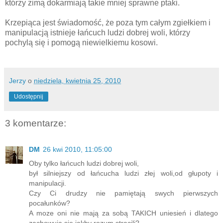
którzy zimą dokarmiają takie mniej sprawne ptaki.
Krzepiąca jest świadomość, że poza tym całym zgiełkiem i
manipulacją istnieje łańcuch ludzi dobrej woli, którzy
pochylą się i pomogą niewielkiemu kosowi.
Jerzy
o
niedziela, kwietnia 25, 2010
Udostępnij
3 komentarze:
DM
26 kwi 2010, 11:05:00
Oby tylko łańcuch ludzi dobrej woli,
był silniejszy od łańcucha ludzi złej woli,od głupoty i
manipulacji.
Czy Ci drudzy nie pamiętają swych pierwszych
pocałunków?
A moze oni nie mają za sobą TAKICH uniesień i dlatego
zachowują się jakby rozum stracili?