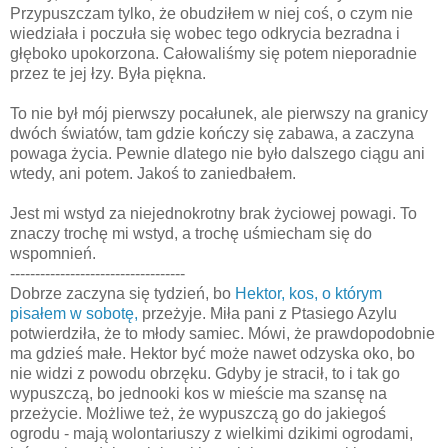
Przypuszczam tylko, że obudziłem w niej coś, o czym nie
wiedziała i poczuła się wobec tego odkrycia bezradna i
głęboko upokorzona. Całowaliśmy się potem nieporadnie
przez te jej łzy. Była piękna.
To nie był mój pierwszy pocałunek, ale pierwszy na granicy
dwóch światów, tam gdzie kończy się zabawa, a zaczyna
powaga życia. Pewnie dlatego nie było dalszego ciągu ani
wtedy, ani potem. Jakoś to zaniedbałem.
Jest mi wstyd za niejednokrotny brak życiowej powagi. To
znaczy trochę mi wstyd, a trochę uśmiecham się do
wspomnień.
-----------------------------------
Dobrze zaczyna się tydzień, bo
Hektor, kos, o którym
pisałem w sobotę,
przeżyje. Miła pani z Ptasiego Azylu
potwierdziła, że to młody samiec. Mówi, że prawdopodobnie
ma gdzieś małe. Hektor być może nawet odzyska oko, bo
nie widzi z powodu obrzęku. Gdyby je stracił, to i tak go
wypuszczą, bo jednooki kos w mieście ma szansę na
przeżycie. Możliwe też, że wypuszczą go do jakiegoś
ogrodu - mają wolontariuszy z wielkimi dzikimi ogrodami,