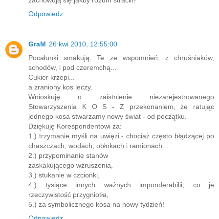
Odpowiedz
GraM
26 kwi 2010, 12:55:00
Pocałunki smakują. Te ze wspomnień, z chruśniaków,
schodów, i pod czeremchą...
Cukier krzepi...
a zraniony kos leczy.
Wnioskuję o zaistnienie niezarejestrowanego
Stowarzyszenia K O S - Z przekonaniem, że ratując
jednego kosa stwarzamy nowy świat - od początku.
Dziękuję Korespondentowi za:
1.) trzymanie myśli na uwięzi - chociaż często błądzącej po
chaszczach, wodach, obłokach i ramionach...
2.) przypominanie stanów
zaskakującego wzruszenia,
3.) stukanie w czcionki,
4.) tysiące innych ważnych imponderabilii, co je
rzeczywistość przygniotła,
5.) za symbolicznego kosa na nowy tydzień!
Odpowiedz