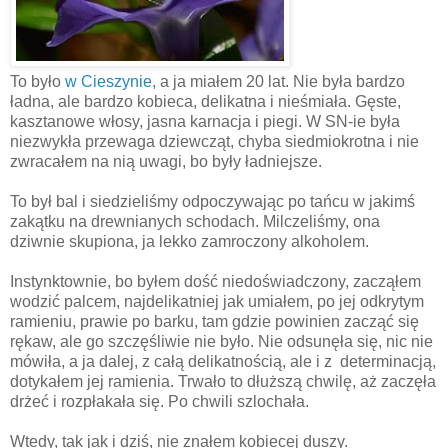
To było
w Cieszynie
, a ja miałem 20 lat. Nie była bardzo
ładna, ale bardzo kobieca, delikatna i nieśmiała. Gęste,
kasztanowe włosy, jasna karnacja i piegi. W SN-ie była
niezwykła przewaga dziewcząt, chyba siedmiokrotna i nie
zwracałem na nią uwagi, bo były ładniejsze.
To był bal i siedzieliśmy odpoczywając po tańcu w jakimś
zakątku na drewnianych schodach. Milczeliśmy, ona
dziwnie skupiona, ja lekko zamroczony alkoholem.
Instynktownie, bo byłem dość niedoświadczony, zacząłem
wodzić palcem, najdelikatniej jak umiałem, po jej odkrytym
ramieniu, prawie po barku, tam gdzie powinien zacząć się
rękaw, ale go szczęśliwie nie było. Nie odsunęła się, nic nie
mówiła, a ja dalej, z całą delikatnością, ale i z determinacją,
dotykałem jej ramienia. Trwało to dłuższą chwilę, aż zaczęła
drżeć i rozpłakała się. Po chwili szlochała.
Wtedy, tak jak i dziś, nie znałem kobiecej duszy.